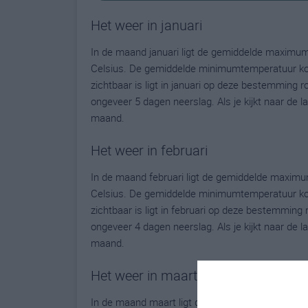
Het weer in januari
In de maand januari ligt de gemiddelde maximum
Celsius. De gemiddelde minimumtemperatuur komt
zichtbaar is ligt in januari op deze bestemming 
ongeveer 5 dagen neerslag. Als je kijkt naar de 
maand.
Het weer in februari
In de maand februari ligt de gemiddelde maximu
Celsius. De gemiddelde minimumtemperatuur komt
zichtbaar is ligt in februari op deze bestemming
ongeveer 4 dagen neerslag. Als je kijkt naar de 
maand.
Het weer in maart
In de maand maart ligt de gemiddelde maximumt