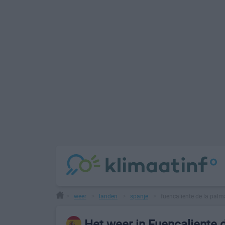
weer
landen
spanje
fuencaliente de la palm
>
>
>
>
Het weer in Fuencaliente 