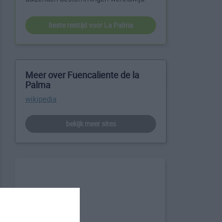
beste reistijd voor La Palma
Meer over Fuencaliente de la
Palma
wikipedia
bekijk meer sites