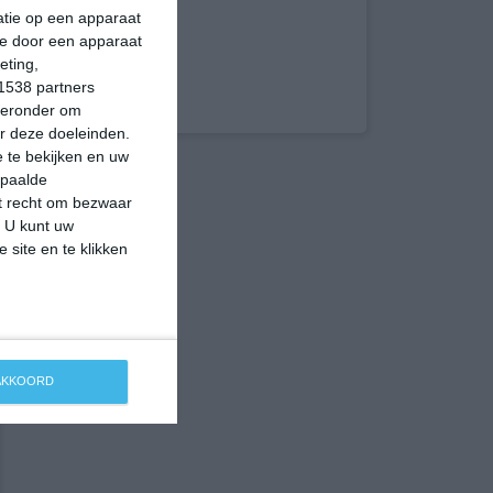
matie op een apparaat
ie door een apparaat
eting,
1538 partners
hieronder om
r deze doeleinden.
 te bekijken en uw
epaalde
et recht om bezwaar
. U kunt uw
 site en te klikken
 AKKOORD