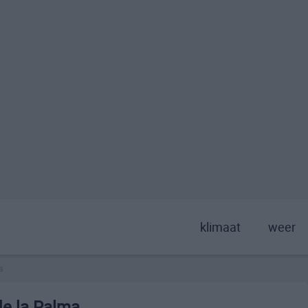
klimaat
weer
a
de la Palma