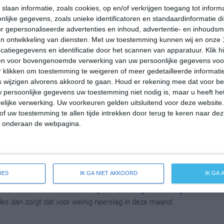
 in maart uit op 16 graden. Het aantal uren dat de zon
slaan informatie, zoals cookies, op en/of verkrijgen toegang tot infor
lijke gegevens, zoals unieke identificatoren en standaardinformatie d
ond de 7 uur per dag. Binnen de hele maand valt er gedurende
r gepersonaliseerde advertenties en inhoud, advertentie- en inhoudsm
langjarige gemiddeldes dan zorgt dat voor niet zoveel neerslag deze
n ontwikkeling van diensten.
Met uw toestemming kunnen wij en onze 
atiegegevens en identificatie door het scannen van apparatuur. Klik 
en voor bovengenoemde verwerking van uw persoonlijke gegevens voo
 klikken om toestemming te weigeren of meer gedetailleerde informatie
wijzigen alvorens akkoord te gaan.
Houd er rekening mee dat voor b
mperatuur in Fuencaliente de la Palma rond de 23 graden Celsius.
 persoonlijke gegevens uw toestemming niet nodig is, maar u heeft h
it op 16 graden. Het aantal uren dat de zon zichtbaar is ligt in
lijke verwerking. Uw voorkeuren gelden uitsluitend voor deze website
. Binnen de hele maand valt er gedurende ongeveer 3 dagen
of uw toestemming te allen tijde intrekken door terug te keren naar deze
ldes dan zorgt dat voor weinig neerslag in deze maand.
" onderaan de webpagina.
eratuur in Fuencaliente de la Palma rond de 24 graden Celsius.
IES
IK GA NIET AKKOORD
IK GA
t op 18 graden. Het aantal uren dat de zon zichtbaar is ligt in
 Binnen de hele maand valt er gedurende ongeveer 1 dag
ldes dan zorgt dat voor weinig neerslag in deze maand.