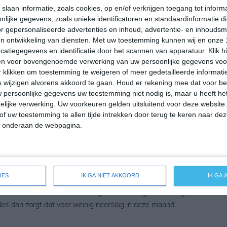
emperatuur in Barranco de las Vacas rond de 20 graden Celsius.
slaan informatie, zoals cookies, op en/of verkrijgen toegang tot infor
lijke gegevens, zoals unieke identificatoren en standaardinformatie d
uit op 15 graden. Het aantal uren dat de zon zichtbaar is ligt
r gepersonaliseerde advertenties en inhoud, advertentie- en inhoudsm
dag. Binnen de hele maand valt er gedurende ongeveer 5 dagen
n ontwikkeling van diensten.
Met uw toestemming kunnen wij en onze 
ldes dan zorgt dat voor weinig neerslag in deze maand.
atiegegevens en identificatie door het scannen van apparatuur. Klik 
en voor bovengenoemde verwerking van uw persoonlijke gegevens voo
 klikken om toestemming te weigeren of meer gedetailleerde informatie
wijzigen alvorens akkoord te gaan.
Houd er rekening mee dat voor b
mperatuur in Barranco de las Vacas rond de 20 graden Celsius.
 persoonlijke gegevens uw toestemming niet nodig is, maar u heeft h
it op 16 graden. Het aantal uren dat de zon zichtbaar is ligt in
lijke verwerking. Uw voorkeuren gelden uitsluitend voor deze website
. Binnen de hele maand valt er gedurende ongeveer 3 dagen
of uw toestemming te allen tijde intrekken door terug te keren naar deze
ldes dan zorgt dat voor weinig neerslag in deze maand.
" onderaan de webpagina.
peratuur in Barranco de las Vacas rond de 22 graden Celsius.
IES
IK GA NIET AKKOORD
IK GA
t op 17 graden. Het aantal uren dat de zon zichtbaar is ligt in
 Binnen de hele maand valt er gedurende ongeveer 1 dag
ldes dan zorgt dat voor weinig neerslag in deze maand.