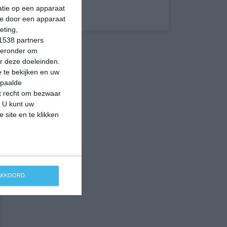
matie op een apparaat
ie door een apparaat
eting,
1538 partners
hieronder om
r deze doeleinden.
 te bekijken en uw
epaalde
et recht om bezwaar
. U kunt uw
 site en te klikken
 AKKOORD