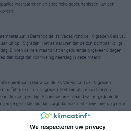
 bepaalde weerpatronen en specifieke gebeurtenissen kan een
worden.
temperatuur in Barranco de las Vacas rond de 19 graden Celsius.
i uit op 15 graden. Het aantal uren dat de zon zichtbaar is ligt
r dag. Binnen de hele maand valt er gedurende ongeveer 6 dagen
ldes dan zorgt dat voor weinig neerslag in deze maand.
umtemperatuur in Barranco de las Vacas rond de 19 graden
 in februari uit op 15 graden. Het aantal uren dat de zon
 rond de 7 uur per dag. Binnen de hele maand valt er gedurende
langjarige gemiddeldes dan zorgt dat voor niet zoveel neerslag deze
We respecteren uw privacy