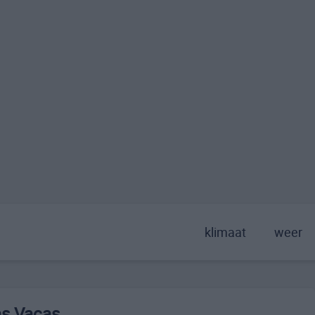
klimaat
weer
as Vacas