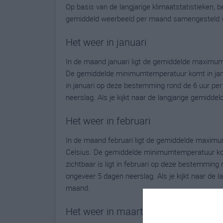
Op basis van de langjarige klimaatstatistieken,
gemiddeld weerbeeld per maand samengesteld 
Het weer in januari
In de maand januari ligt de gemiddelde maximum
De gemiddelde minimumtemperatuur komt in januar
in januari op deze bestemming rond de 6 uur pe
neerslag. Als je kijkt naar de langjarige gemidde
Het weer in februari
In de maand februari ligt de gemiddelde maxim
Celsius. De gemiddelde minimumtemperatuur komt
zichtbaar is ligt in februari op deze bestemming
ongeveer 5 dagen neerslag. Als je kijkt naar de 
maand.
Het weer in maart