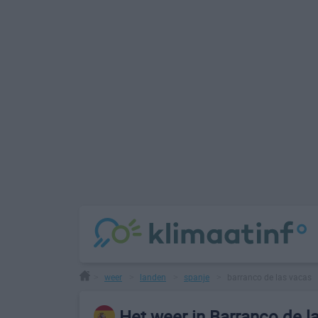
weer
landen
spanje
barranco de las vacas
>
>
>
>
Het weer in Barranco de l