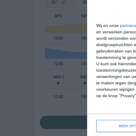
32°
26°
33°
28°
29°
25°
30°C
32°C
31°C
Wij en onze
partners
en verwerken persoon
12:00
15:00
18:00
wordt verzonden voo
doelgroepinzichten e
gebruikmaken van loc
toestemming te gev
12:00
15:00
18:00
U kunt ook hieronder
toestemmingskeuzes 
verwerkingen van uw
NNO 2
NNO 2
NNO 2
te maken tegen derge
voorkeuren wijzigen 
op de knop "Privacy
12:00
15:00
18:00
bekijk de uitgeb
MEER OPT