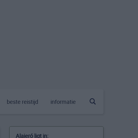
beste reistijd
informatie
Alajeró ligt in: