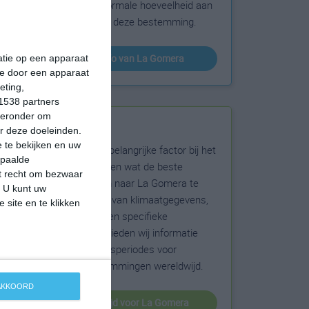
sneeuw en de normale hoeveelheid aan
zonneschijn voor deze bestemming.
klimaatinfo van La Gomera
matie op een apparaat
ie door een apparaat
eting,
1538 partners
hieronder om
Beste reistijd
r deze doeleinden.
 te bekijken en uw
Het weer is een belangrijke factor bij het
epaalde
reizen. Wil je weten wat de beste
et recht om bezwaar
maanden zijn om naar La Gomera te
. U kunt uw
reizen? Op basis van klimaatgegevens,
 site en te klikken
weersextremen en specifieke
weerinformatie bieden wij informatie
over de beste reisperiodes voor
duizenden bestemmingen wereldwijd.
 AKKOORD
beste reistijd voor La Gomera