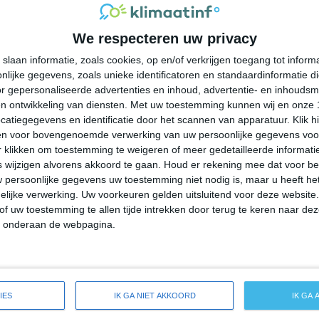
28°
24°
28°
24°
25°
23°
23°
22°
We respecteren uw privacy
29°C
29°C
28°C
28°C
29°C
slaan informatie, zoals cookies, op en/of verkrijgen toegang tot infor
lijke gegevens, zoals unieke identificatoren en standaardinformatie d
21:00
00:00
03:00
06:00
09:00
r gepersonaliseerde advertenties en inhoud, advertentie- en inhoudsm
n ontwikkeling van diensten.
Met uw toestemming kunnen wij en onze 
atiegegevens en identificatie door het scannen van apparatuur. Klik 
en voor bovengenoemde verwerking van uw persoonlijke gegevens voo
21:00
00:00
03:00
06:00
09:00
 klikken om toestemming te weigeren of meer gedetailleerde informatie
wijzigen alvorens akkoord te gaan.
Houd er rekening mee dat voor b
 persoonlijke gegevens uw toestemming niet nodig is, maar u heeft h
N 3
N 3
N 3
N 3
N 3
lijke verwerking. Uw voorkeuren gelden uitsluitend voor deze website
of uw toestemming te allen tijde intrekken door terug te keren naar deze
" onderaan de webpagina.
21:00
00:00
03:00
06:00
09:00
reide weersverwachting voor Alajeró
IES
IK GA NIET AKKOORD
IK GA