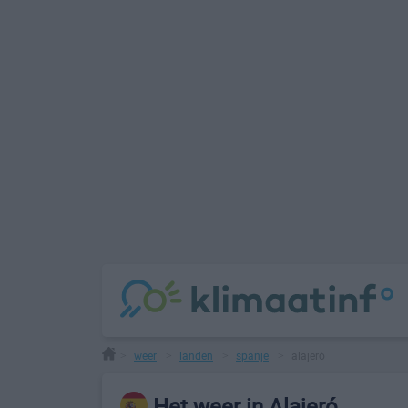
weer
landen
spanje
alajeró
>
>
>
>
Het weer in Alajeró