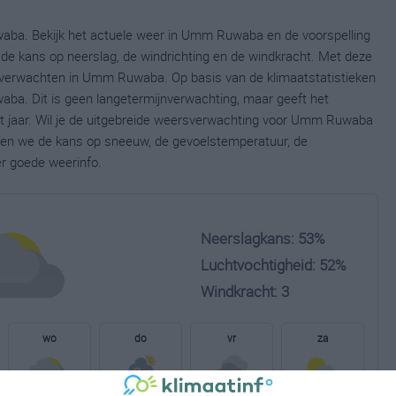
aba. Bekijk het actuele weer in Umm Ruwaba en de voorspelling
de kans op neerslag, de windrichting en de windkracht. Met deze
 verwachten in Umm Ruwaba. Op basis van de klimaatstatistieken
ba. Dit is geen langetermijnverwachting, maar geeft het
t jaar. Wil je de uitgebreide weersverwachting voor Umm Ruwaba
nen we de kans op sneeuw, de gevoelstemperatuur, de
er goede weerinfo.
Neerslagkans: 53%
Luchtvochtigheid: 52%
Windkracht: 3
wo
do
vr
za