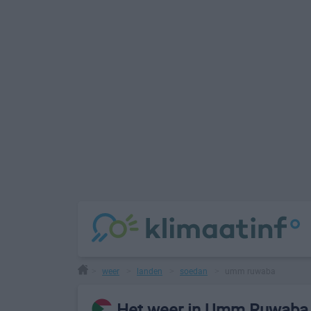
weer
landen
soedan
umm ruwaba
>
>
>
>
Het weer in Umm Ruwaba