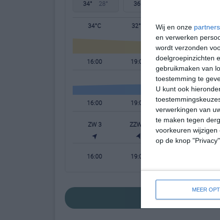
34°
28°
36°
27°
35°
25°
34°C
32°C
30°C
Wij en onze
partners
en verwerken persoon
wordt verzonden voo
doelgroepinzichten e
16:00
19:00
22:00
gebruikmaken van loc
toestemming te gev
U kunt ook hieronder
toestemmingskeuzes 
16:00
19:00
22:00
verwerkingen van uw
te maken tegen derge
ZW 3
ZZW 2
Z 2
voorkeuren wijzigen 
op de knop "Privacy
16:00
19:00
22:00
MEER OPT
bekijk de uitgebre