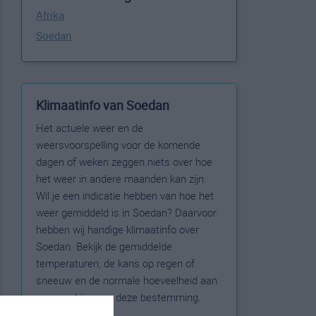
Afrika
Soedan
Klimaatinfo van Soedan
Het actuele weer en de
weersvoorspelling voor de komende
dagen of weken zeggen niets over hoe
het weer in andere maanden kan zijn.
Wil je een indicatie hebben van hoe het
weer gemiddeld is in Soedan? Daarvoor
hebben wij handige klimaatinfo over
Soedan. Bekijk de gemiddelde
temperaturen, de kans op regen of
sneeuw en de normale hoeveelheid aan
zonneschijn voor deze bestemming.