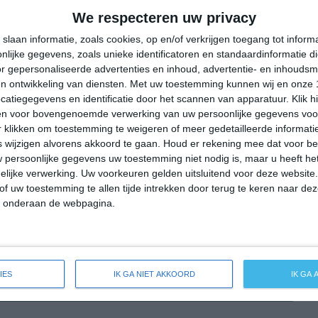
33°
25°
34°
26°
34°
26°
36°
25°
We respecteren uw privacy
29°C
28°C
28°C
33°C
36°C
slaan informatie, zoals cookies, op en/of verkrijgen toegang tot infor
lijke gegevens, zoals unieke identificatoren en standaardinformatie d
r gepersonaliseerde advertenties en inhoud, advertentie- en inhoudsm
n ontwikkeling van diensten.
Met uw toestemming kunnen wij en onze 
01:00
04:00
07:00
10:00
13:00
atiegegevens en identificatie door het scannen van apparatuur. Klik 
en voor bovengenoemde verwerking van uw persoonlijke gegevens voo
 klikken om toestemming te weigeren of meer gedetailleerde informatie
wijzigen alvorens akkoord te gaan.
Houd er rekening mee dat voor b
01:00
04:00
07:00
10:00
13:00
 persoonlijke gegevens uw toestemming niet nodig is, maar u heeft h
lijke verwerking. Uw voorkeuren gelden uitsluitend voor deze website
ZZW 2
ZZW 2
ZW 2
ZW 3
ZW 3
of uw toestemming te allen tijde intrekken door terug te keren naar deze
" onderaan de webpagina.
01:00
04:00
07:00
10:00
13:00
IES
IK GA NIET AKKOORD
IK GA
ide weersverwachting voor Umm Ruwaba