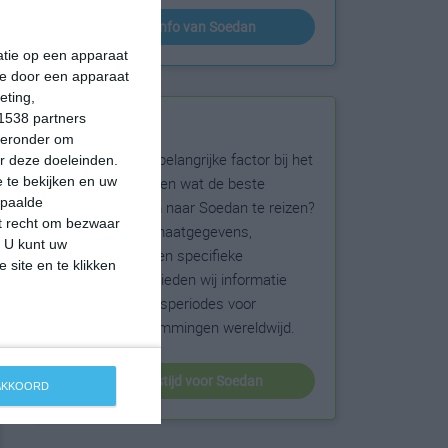
klimaatinfo van Soedan
matie op een apparaat
ie door een apparaat
eting,
1538 partners
Beste reistijd
hieronder om
Het weer is een belangrijke factor bij het
r deze doeleinden.
reizen. Wil je weten wat de beste
 te bekijken en uw
epaalde
maanden zijn om naar Soedan te reizen?
et recht om bezwaar
Op basis van klimaatgegevens,
. U kunt uw
weersextremen en specifieke
 site en te klikken
weerinformatie bieden wij informatie
over de beste reisperiodes voor
duizenden bestemmingen wereldwijd.
beste reistijd voor Soedan
 AKKOORD