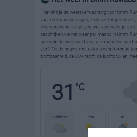
Hier vind je de weersverwachting voor Umm Ruw
voor de komende dagen, zoals de temperaturen, 
weergegevens kun je zien wat voor weer je kunt
beschrijven we het weer per maand in Umm Ruwa
gemiddelde weerbeeld voor alle maanden van he
zien? Op de pagina met extra weerinformatie to
zichtbaarheid, de UV-kracht, de luchtdruk en me
31
°C
undefined
ma
di