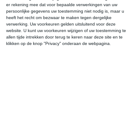
er rekening mee dat voor bepaalde verwerkingen van uw
persoonlijke gegevens uw toestemming niet nodig is, maar u
za
zo
ma
di
wo
heeft het recht om bezwaar te maken tegen dergelijke
verwerking. Uw voorkeuren gelden uitsluitend voor deze
website. U kunt uw voorkeuren wijzigen of uw toestemming te
allen tijde intrekken door terug te keren naar deze site en te
32°
26°
32°
26°
31°
26°
32°
27°
31°
26°
klikken op de knop "Privacy" onderaan de webpagina.
27°C
29°C
32°C
30°C
31°C
28
06:00
09:00
12:00
15:00
18:00
21
06:00
09:00
12:00
15:00
18:00
21
WNW 1
ZO 1
WNW 1
WZW 2
WZW 3
ZW
06:00
09:00
12:00
15:00
18:00
21