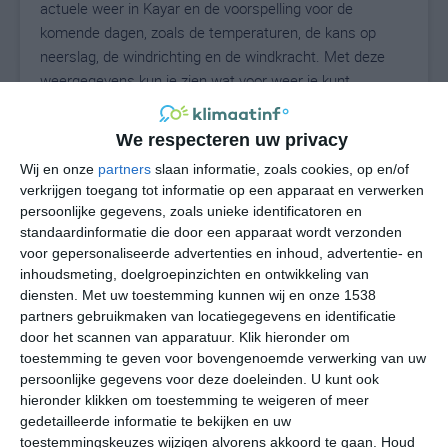
actuele weer in Kayar en de voorspelling voor de
komende dagen, zoals de temperaturen, de kans op
neerslag, de windrichting en de windkracht. Met deze
weergegevens kun je zien wat voor weer je kunt
verwachten in Kayar. Op basis van de
klimaatstatistieken beschrijven we het weer per maand
We respecteren uw privacy
in Kayar. Dit is geen langetermijnverwachting, maar
Wij en onze
partners
slaan informatie, zoals cookies, op en/of
geeft het gemiddelde weerbeeld voor alle maanden van
verkrijgen toegang tot informatie op een apparaat en verwerken
het jaar. Wil je de uitgebreide weersverwachting voor
persoonlijke gegevens, zoals unieke identificatoren en
Kayar zien? Op de pagina met extra weerinformatie
standaardinformatie die door een apparaat wordt verzonden
tonen we de kans op sneeuw, de gevoelstemperatuur,
voor gepersonaliseerde advertenties en inhoud, advertentie- en
de zichtbaarheid, de UV-kracht, de luchtdruk en meer
inhoudsmeting, doelgroepinzichten en ontwikkeling van
goede weerinfo.
diensten.
Met uw toestemming kunnen wij en onze 1538
partners gebruikmaken van locatiegegevens en identificatie
door het scannen van apparatuur. Klik hieronder om
toestemming te geven voor bovengenoemde verwerking van uw
29
persoonlijke gegevens voor deze doeleinden. U kunt ook
N
°C
hieronder klikken om toestemming te weigeren of meer
L
gedetailleerde informatie te bekijken en uw
W
toestemmingskeuzes wijzigen alvorens akkoord te gaan.
Houd