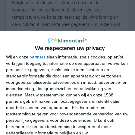
Bekijk het actuele weer in San Lorenzo en de
voorspelling voor de komende dagen, zoals de
temperaturen, de kans op neerslag, de windrichting en
de windkracht. Met deze weergegevens kun je zien wat
voor weer je kunt verwachten in San Lorenzo. Op basis
van de klimaatstatistieken beschrijven we het weer per
maand in San Lorenzo. Dit is geen
We respecteren uw privacy
langetermijnverwachting, maar geeft het gemiddelde
Wij en onze
partners
slaan informatie, zoals cookies, op en/of
weerbeeld voor alle maanden van het jaar. Wil je de
verkrijgen toegang tot informatie op een apparaat en verwerken
uitgebreide weersverwachting voor San Lorenzo zien?
persoonlijke gegevens, zoals unieke identificatoren en
Op de pagina met extra weerinformatie tonen we de
standaardinformatie die door een apparaat wordt verzonden
kans op sneeuw, de gevoelstemperatuur, de
voor gepersonaliseerde advertenties en inhoud, advertentie- en
zichtbaarheid, de UV-kracht, de luchtdruk en meer goede
inhoudsmeting, doelgroepinzichten en ontwikkeling van
diensten.
Met uw toestemming kunnen wij en onze 1538
weerinfo.
partners gebruikmaken van locatiegegevens en identificatie
door het scannen van apparatuur. Klik hieronder om
toestemming te geven voor bovengenoemde verwerking van uw
26
persoonlijke gegevens voor deze doeleinden. U kunt ook
N
°C
hieronder klikken om toestemming te weigeren of meer
L
gedetailleerde informatie te bekijken en uw