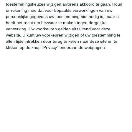
toestemmingskeuzes wijzigen alvorens akkoord te gaan.
Houd
W
er rekening mee dat voor bepaalde verwerkingen van uw
persoonlijke gegevens uw toestemming niet nodig is, maar u
vr
za
zo
ma
di
heeft het recht om bezwaar te maken tegen dergelijke
verwerking. Uw voorkeuren gelden uitsluitend voor deze
website. U kunt uw voorkeuren wijzigen of uw toestemming te
allen tijde intrekken door terug te keren naar deze site en te
31°
22°
32°
24°
30°
24°
32°
24°
31°
25°
klikken op de knop "Privacy" onderaan de webpagina.
31°C
30°C
26°C
24°C
24°C
24
14:00
17:00
20:00
23:00
02:00
05
14:00
17:00
20:00
23:00
02:00
05
O 4
O 4
ONO 2
NO 1
NO 1
ON