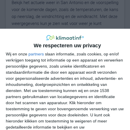
Bekijk het actuele weer in San Antonio en de voorspelling
voor de komende dagen, zoals de temperaturen, de kans
op neerslag, de windrichting en de windkracht. Met deze
weergegevens kun je zien wat voor weer je kunt
verwachten in San Antonio. Op basis van de
klimaatstatistieken beschrijven we het weer per maand
in San Antonio. Dit is geen langetermijnverwachting,
We respecteren uw privacy
maar geeft het gemiddelde weerbeeld voor alle
Wij en onze
partners
slaan informatie, zoals cookies, op en/of
maanden van het jaar. Wil je de uitgebreide
verkrijgen toegang tot informatie op een apparaat en verwerken
weersverwachting voor San Antonio zien? Op de pagina
persoonlijke gegevens, zoals unieke identificatoren en
met extra weerinformatie tonen we de kans op sneeuw,
standaardinformatie die door een apparaat wordt verzonden
voor gepersonaliseerde advertenties en inhoud, advertentie- en
de gevoelstemperatuur, de zichtbaarheid, de UV-kracht,
inhoudsmeting, doelgroepinzichten en ontwikkeling van
de luchtdruk en meer goede weerinfo.
diensten.
Met uw toestemming kunnen wij en onze 1538
partners gebruikmaken van locatiegegevens en identificatie
door het scannen van apparatuur. Klik hieronder om
28
toestemming te geven voor bovengenoemde verwerking van uw
N
°C
persoonlijke gegevens voor deze doeleinden. U kunt ook
L
hieronder klikken om toestemming te weigeren of meer
gedetailleerde informatie te bekijken en uw
W