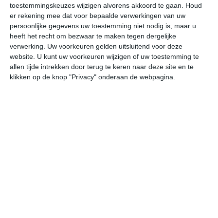
toestemmingskeuzes wijzigen alvorens akkoord te gaan.
Houd
er rekening mee dat voor bepaalde verwerkingen van uw
vr
za
zo
ma
di
persoonlijke gegevens uw toestemming niet nodig is, maar u
heeft het recht om bezwaar te maken tegen dergelijke
verwerking. Uw voorkeuren gelden uitsluitend voor deze
website. U kunt uw voorkeuren wijzigen of uw toestemming te
32°
22°
32°
22°
33°
23°
32°
24°
33°
24°
allen tijde intrekken door terug te keren naar deze site en te
klikken op de knop "Privacy" onderaan de webpagina.
23°C
22°C
22°C
27°C
32°C
29
00:00
03:00
06:00
09:00
12:00
15
00:00
03:00
06:00
09:00
12:00
15
O 2
O 2
O 2
ONO 3
ONO 3
ON
00:00
03:00
06:00
09:00
12:00
15