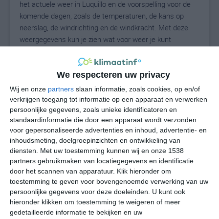
het actuele weer in Luquillo en de voorspelling voor de
komende dagen, zoals de temperaturen, de kans op
neerslag, de windrichting en de windkracht. Met deze
weergegevens kun je zien wat voor weer je kunt
verwachten in Luquillo. Op basis van de
klimaatstatistieken beschrijven we het weer per maand
in Luquillo. Dit is geen langetermijnverwachting, maar
We respecteren uw privacy
geeft het gemiddelde weerbeeld voor alle maanden van
Wij en onze
partners
slaan informatie, zoals cookies, op en/of
het jaar. Wil je de uitgebreide weersverwachting voor
verkrijgen toegang tot informatie op een apparaat en verwerken
Luquillo zien? Op de pagina met extra weerinformatie
persoonlijke gegevens, zoals unieke identificatoren en
standaardinformatie die door een apparaat wordt verzonden
tonen we de kans op sneeuw, de gevoelstemperatuur,
voor gepersonaliseerde advertenties en inhoud, advertentie- en
de zichtbaarheid, de UV-kracht, de luchtdruk en meer
inhoudsmeting, doelgroepinzichten en ontwikkeling van
goede weerinfo.
diensten.
Met uw toestemming kunnen wij en onze 1538
partners gebruikmaken van locatiegegevens en identificatie
door het scannen van apparatuur. Klik hieronder om
toestemming te geven voor bovengenoemde verwerking van uw
28
N
°C
persoonlijke gegevens voor deze doeleinden. U kunt ook
L
hieronder klikken om toestemming te weigeren of meer
gedetailleerde informatie te bekijken en uw
W