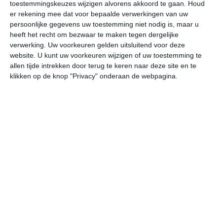
toestemmingskeuzes wijzigen alvorens akkoord te gaan.
Houd
er rekening mee dat voor bepaalde verwerkingen van uw
za
zo
ma
di
wo
persoonlijke gegevens uw toestemming niet nodig is, maar u
heeft het recht om bezwaar te maken tegen dergelijke
verwerking. Uw voorkeuren gelden uitsluitend voor deze
website. U kunt uw voorkeuren wijzigen of uw toestemming te
30°
27°
29°
27°
30°
27°
30°
27°
30°
27°
allen tijde intrekken door terug te keren naar deze site en te
klikken op de knop "Privacy" onderaan de webpagina.
29°C
30°C
30°C
28°C
28°C
28
10:00
13:00
16:00
19:00
22:00
01
10:00
13:00
16:00
19:00
22:00
01
O 3
O 3
ONO 3
ONO 4
ONO 3
ON
10:00
13:00
16:00
19:00
22:00
01