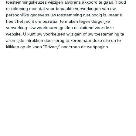
toestemmingskeuzes wijzigen alvorens akkoord te gaan.
Houd
er rekening mee dat voor bepaalde verwerkingen van uw
vr
za
zo
ma
di
persoonlijke gegevens uw toestemming niet nodig is, maar u
heeft het recht om bezwaar te maken tegen dergelijke
verwerking. Uw voorkeuren gelden uitsluitend voor deze
website. U kunt uw voorkeuren wijzigen of uw toestemming te
31°
22°
33°
23°
31°
24°
32°
23°
31°
24°
allen tijde intrekken door terug te keren naar deze site en te
klikken op de knop "Privacy" onderaan de webpagina.
30°C
31°C
28°C
26°C
25°C
24
11:00
14:00
17:00
20:00
23:00
02
11:00
14:00
17:00
20:00
23:00
02
ONO 3
ONO 4
ONO 3
ONO 2
ONO 2
O
11:00
14:00
17:00
20:00
23:00
02