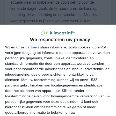
actuele weer in Isabela en de voorspelling voor de
komende dagen, zoals de temperaturen, de kans op
neerslag, de windrichting en de windkracht. Met deze
weergegevens kun je zien wat voor weer je kunt
verwachten in Isabela. Op basis van de
klimaatstatistieken beschrijven we het weer per maand
in Isabela. Dit is geen langetermijnverwachting, maar
We respecteren uw privacy
geeft het gemiddelde weerbeeld voor alle maanden van
Wij en onze
partners
slaan informatie, zoals cookies, op en/of
het jaar. Wil je de uitgebreide weersverwachting voor
verkrijgen toegang tot informatie op een apparaat en verwerken
Isabela zien? Op de pagina met extra weerinformatie
persoonlijke gegevens, zoals unieke identificatoren en
standaardinformatie die door een apparaat wordt verzonden
tonen we de kans op sneeuw, de gevoelstemperatuur,
voor gepersonaliseerde advertenties en inhoud, advertentie- en
de zichtbaarheid, de UV-kracht, de luchtdruk en meer
inhoudsmeting, doelgroepinzichten en ontwikkeling van
goede weerinfo.
diensten.
Met uw toestemming kunnen wij en onze 1538
partners gebruikmaken van locatiegegevens en identificatie
door het scannen van apparatuur. Klik hieronder om
toestemming te geven voor bovengenoemde verwerking van uw
26
N
°C
persoonlijke gegevens voor deze doeleinden. U kunt ook
L
hieronder klikken om toestemming te weigeren of meer
gedetailleerde informatie te bekijken en uw
W