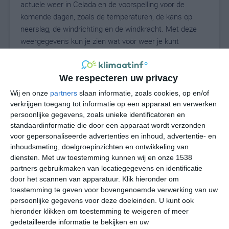
actuele weer in Celada en de voorspelling voor de
komende dagen, zoals de temperaturen, de kans op
neerslag, de windrichting en de windkracht. Met deze
weergegevens kun je zien wat voor weer je kunt
verwachten in Celada. Op basis van de
klimaatstatistieken beschrijven we het weer per maand
in Celada. Dit is geen langetermijnverwachting, maar
We respecteren uw privacy
geeft het gemiddelde weerbeeld voor alle maanden van
Wij en onze
partners
slaan informatie, zoals cookies, op en/of
het jaar. Wil je de uitgebreide weersverwachting voor
verkrijgen toegang tot informatie op een apparaat en verwerken
Celada zien? Op de pagina met extra weerinformatie
persoonlijke gegevens, zoals unieke identificatoren en
standaardinformatie die door een apparaat wordt verzonden
tonen we de kans op sneeuw, de gevoelstemperatuur,
voor gepersonaliseerde advertenties en inhoud, advertentie- en
de zichtbaarheid, de UV-kracht, de luchtdruk en meer
inhoudsmeting, doelgroepinzichten en ontwikkeling van
goede weerinfo.
diensten.
Met uw toestemming kunnen wij en onze 1538
partners gebruikmaken van locatiegegevens en identificatie
door het scannen van apparatuur. Klik hieronder om
toestemming te geven voor bovengenoemde verwerking van uw
26
N
°C
persoonlijke gegevens voor deze doeleinden. U kunt ook
L
hieronder klikken om toestemming te weigeren of meer
gedetailleerde informatie te bekijken en uw
W