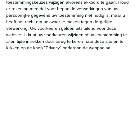
toestemmingskeuzes wijzigen alvorens akkoord te gaan.
Houd
er rekening mee dat voor bepaalde verwerkingen van uw
undefined
ma
di
wo
do
persoonlijke gegevens uw toestemming niet nodig is, maar u
heeft het recht om bezwaar te maken tegen dergelijke
verwerking. Uw voorkeuren gelden uitsluitend voor deze
website. U kunt uw voorkeuren wijzigen of uw toestemming te
28°
24°
30°
24°
29°
24°
30°
24°
30°
24°
allen tijde intrekken door terug te keren naar deze site en te
klikken op de knop "Privacy" onderaan de webpagina.
26°C
28°C
28°C
26°C
25°C
25
09:00
12:00
15:00
18:00
21:00
00
09:00
12:00
15:00
18:00
21:00
00
O 4
O 4
O 3
O 3
O 3
O
09:00
12:00
15:00
18:00
21:00
00