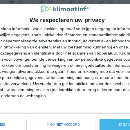
35°
23°
34°
22°
31°
24°
31°
24°
30°C
30°C
22°C
25°C
21°C
We respecteren uw privacy
slaan informatie, zoals cookies, op en/of verkrijgen toegang tot infor
lijke gegevens, zoals unieke identificatoren en standaardinformatie d
15:00
18:00
21:00
00:00
03:00
r gepersonaliseerde advertenties en inhoud, advertentie- en inhoudsm
n ontwikkeling van diensten.
Met uw toestemming kunnen wij en onze 
atiegegevens en identificatie door het scannen van apparatuur. Klik 
en voor bovengenoemde verwerking van uw persoonlijke gegevens voo
15:00
18:00
21:00
00:00
03:00
 klikken om toestemming te weigeren of meer gedetailleerde informatie
wijzigen alvorens akkoord te gaan.
Houd er rekening mee dat voor b
ZO 3
OZO 4
NO 1
N 2
NNO 2
 persoonlijke gegevens uw toestemming niet nodig is, maar u heeft h
lijke verwerking. Uw voorkeuren gelden uitsluitend voor deze website
of uw toestemming te allen tijde intrekken door terug te keren naar deze
15:00
18:00
21:00
00:00
03:00
" onderaan de webpagina.
ide weersverwachting voor Capitanejo
IES
IK GA NIET AKKOORD
IK GA