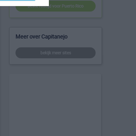
beste reistijd voor Puerto Rico
Meer over Capitanejo
bekijk meer sites