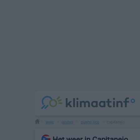
weer
landen
puerto rico
capitanejo
>
>
>
>
Het weer in Capitanejo