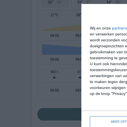
32°
20°
33°
21°
34°
22°
21°C
28°C
31°C
Wij en onze
partners
en verwerken persoon
06:00
09:00
12:00
wordt verzonden voo
doelgroepinzichten e
gebruikmaken van loc
toestemming te gev
06:00
09:00
12:00
U kunt ook hieronder
toestemmingskeuzes 
NO 1
O 3
OZO 3
verwerkingen van uw
te maken tegen derge
voorkeuren wijzigen 
06:00
09:00
12:00
op de knop "Privacy
bekijk de uitgebre
MEER OPT