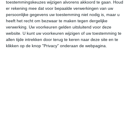
toestemmingskeuzes wijzigen alvorens akkoord te gaan.
Houd
er rekening mee dat voor bepaalde verwerkingen van uw
vr
za
zo
ma
di
persoonlijke gegevens uw toestemming niet nodig is, maar u
heeft het recht om bezwaar te maken tegen dergelijke
verwerking. Uw voorkeuren gelden uitsluitend voor deze
website. U kunt uw voorkeuren wijzigen of uw toestemming te
30°
21°
30°
21°
30°
22°
30°
23°
31°
23°
allen tijde intrekken door terug te keren naar deze site en te
klikken op de knop "Privacy" onderaan de webpagina.
22°C
21°C
21°C
26°C
29°C
29
00:00
03:00
06:00
09:00
12:00
15
00:00
03:00
06:00
09:00
12:00
15
NNO 2
NNO 2
NNO 2
ONO 3
O 3
O
00:00
03:00
06:00
09:00
12:00
15