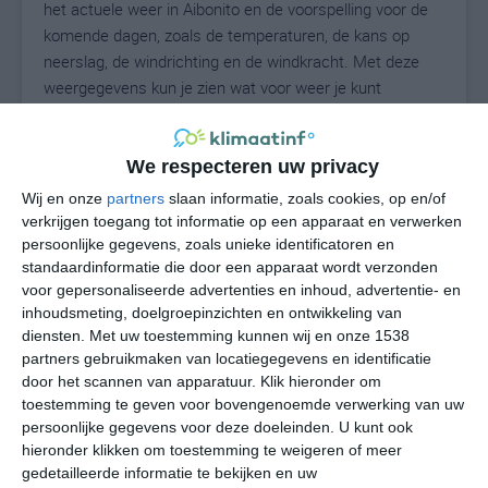
het actuele weer in Aibonito en de voorspelling voor de
komende dagen, zoals de temperaturen, de kans op
neerslag, de windrichting en de windkracht. Met deze
weergegevens kun je zien wat voor weer je kunt
verwachten in Aibonito. Op basis van de
klimaatstatistieken beschrijven we het weer per maand
in Aibonito. Dit is geen langetermijnverwachting, maar
We respecteren uw privacy
geeft het gemiddelde weerbeeld voor alle maanden van
Wij en onze
partners
slaan informatie, zoals cookies, op en/of
het jaar. Wil je de uitgebreide weersverwachting voor
verkrijgen toegang tot informatie op een apparaat en verwerken
Aibonito zien? Op de pagina met extra weerinformatie
persoonlijke gegevens, zoals unieke identificatoren en
standaardinformatie die door een apparaat wordt verzonden
tonen we de kans op sneeuw, de gevoelstemperatuur,
voor gepersonaliseerde advertenties en inhoud, advertentie- en
de zichtbaarheid, de UV-kracht, de luchtdruk en meer
inhoudsmeting, doelgroepinzichten en ontwikkeling van
goede weerinfo.
diensten.
Met uw toestemming kunnen wij en onze 1538
partners gebruikmaken van locatiegegevens en identificatie
door het scannen van apparatuur. Klik hieronder om
toestemming te geven voor bovengenoemde verwerking van uw
26
N
°C
persoonlijke gegevens voor deze doeleinden. U kunt ook
L
hieronder klikken om toestemming te weigeren of meer
gedetailleerde informatie te bekijken en uw
W