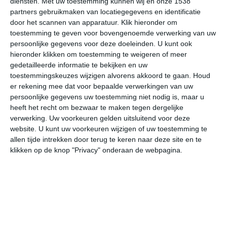
diensten.
Met uw toestemming kunnen wij en onze 1538
partners gebruikmaken van locatiegegevens en identificatie
door het scannen van apparatuur. Klik hieronder om
toestemming te geven voor bovengenoemde verwerking van uw
bekijk de uitgebreide weersverwachting voor Innsbruck
persoonlijke gegevens voor deze doeleinden. U kunt ook
hieronder klikken om toestemming te weigeren of meer
Op basis van de langjarige klimaatstatistieken, bepaalde
gedetailleerde informatie te bekijken en uw
weerpatronen en specifieke gebeurtenissen kan een
toestemmingskeuzes wijzigen alvorens akkoord te gaan.
Houd
er rekening mee dat voor bepaalde verwerkingen van uw
gemiddeld weerbeeld per maand samengesteld worden.
persoonlijke gegevens uw toestemming niet nodig is, maar u
heeft het recht om bezwaar te maken tegen dergelijke
Het weer in januari
verwerking. Uw voorkeuren gelden uitsluitend voor deze
website. U kunt uw voorkeuren wijzigen of uw toestemming te
In de maand januari ligt de gemiddelde
allen tijde intrekken door terug te keren naar deze site en te
maximumtemperatuur in Innsbruck rond de 2 graden
klikken op de knop "Privacy" onderaan de webpagina.
Celsius. De gemiddelde minimumtemperatuur komt in
januari uit op -5 graden. Het aantal uren dat de zon
zichtbaar is ligt in januari op deze bestemming rond de 3
uur per dag. Binnen de hele maand valt er gedurende
ongeveer 8 dagen neerslag. Als je kijkt naar de langjarige
gemiddeldes dan zorgt dat voor niet zoveel neerslag