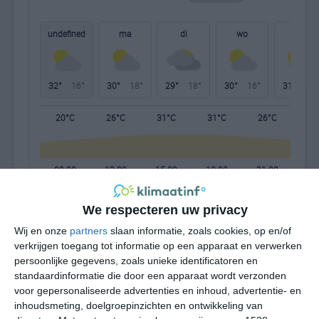
undefined
ma
di
wo
do
32°
16°
30°
18°
29°
18°
30°
16°
31°
16°
20°C
26°C
31°C
31°C
26°C
21
09:00
12:00
15:00
18:00
21:00
00
We respecteren uw privacy
09:00
12:00
15:00
18:00
21:00
00
Wij en onze
partners
slaan informatie, zoals cookies, op en/of
verkrijgen toegang tot informatie op een apparaat en verwerken
persoonlijke gegevens, zoals unieke identificatoren en
W 2
W 1
ONO 2
ONO 3
O 2
WN
standaardinformatie die door een apparaat wordt verzonden
voor gepersonaliseerde advertenties en inhoud, advertentie- en
inhoudsmeting, doelgroepinzichten en ontwikkeling van
09:00
12:00
15:00
18:00
21:00
00