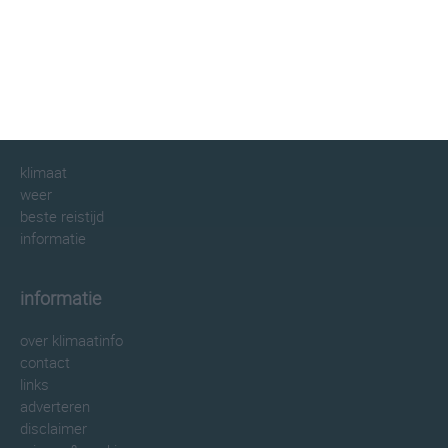
klimaatinfo.nl
klimaat
weer
beste reistijd
informatie
informatie
over klimaatinfo
contact
links
adverteren
disclaimer