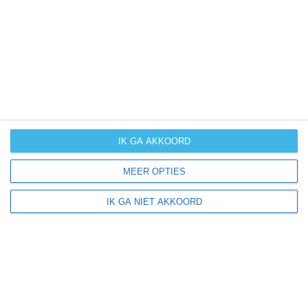
UV-index
UV 2
Yandev ligt in:
Afrika
Nigeria
IK GA AKKOORD
MEER OPTIES
Klimaatinfo van Nigeria
IK GA NIET AKKOORD
Het actuele weer en de weersvoorspelling voor de
komende dagen of weken zeggen niets over hoe het
weer in andere maanden kan zijn. Wil je een indicatie
hebben van hoe het weer gemiddeld is in Nigeria?
Daarvoor hebben wij handige klimaatinfo over Nigeria.
Bekijk de gemiddelde temperaturen, de kans op regen of