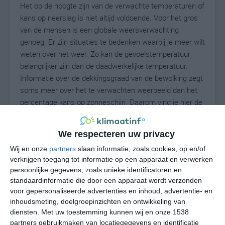
Het op de hoogte zijn van de verwachte temperaturen of
kans op neerslag is niet altijd voldoende. Voor het gros
van de mensen is een globale weersverwachting
genoeg. Er zijn situaties te bedenken waarbij je meer wilt
weten over het weer. Zo kan de gevoelstemperatuur
belangrijker zijn dan de daadwerkelijke temperatuur.
Informatie over de dekkingsgraad van de bewolking zegt
soms meer over het te verwachten weerbeeld dan het
percentage kans op zonneschijn. Daarom vind je hier de
uitgebreide weersvoorspelling voor Yandev.
We respecteren uw privacy
Wij en onze
partners
slaan informatie, zoals cookies, op en/of
25
N
°C
verkrijgen toegang tot informatie op een apparaat en verwerken
persoonlijke gegevens, zoals unieke identificatoren en
L
standaardinformatie die door een apparaat wordt verzonden
W
voor gepersonaliseerde advertenties en inhoud, advertentie- en
inhoudsmeting, doelgroepinzichten en ontwikkeling van
diensten.
Met uw toestemming kunnen wij en onze 1538
vr
za
zo
ma
di
partners gebruikmaken van locatiegegevens en identificatie