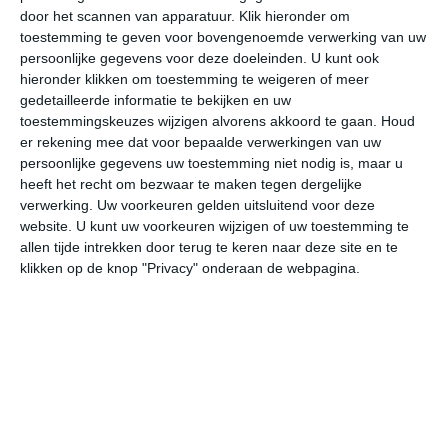
door het scannen van apparatuur. Klik hieronder om
toestemming te geven voor bovengenoemde verwerking van uw
29°
22°
28°
23°
30°
23°
29°
23°
27°
23°
persoonlijke gegevens voor deze doeleinden. U kunt ook
hieronder klikken om toestemming te weigeren of meer
26°C
24°C
24°C
24°C
23°C
25
gedetailleerde informatie te bekijken en uw
toestemmingskeuzes wijzigen alvorens akkoord te gaan.
Houd
er rekening mee dat voor bepaalde verwerkingen van uw
persoonlijke gegevens uw toestemming niet nodig is, maar u
19:00
22:00
01:00
04:00
07:00
10
heeft het recht om bezwaar te maken tegen dergelijke
verwerking. Uw voorkeuren gelden uitsluitend voor deze
website. U kunt uw voorkeuren wijzigen of uw toestemming te
allen tijde intrekken door terug te keren naar deze site en te
19:00
22:00
01:00
04:00
07:00
10
klikken op de knop "Privacy" onderaan de webpagina.
ZZW 2
ZW 2
ZW 2
ZW 3
ZW 2
ZW
19:00
22:00
01:00
04:00
07:00
10