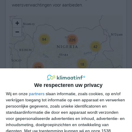
weersverwachtingen voor aanbieden.
+
−
94
226
42
18
175
327
We respecteren uw privacy
Wij en onze
partners
slaan informatie, zoals cookies, op en/of
verkrijgen toegang tot informatie op een apparaat en verwerken
Leaflet
| ©
OpenStreetMap
contributors
persoonlijke gegevens, zoals unieke identificatoren en
standaardinformatie die door een apparaat wordt verzonden
voor gepersonaliseerde advertenties en inhoud, advertentie- en
inhoudsmeting, doelgroepinzichten en ontwikkeling van
diensten.
Met uw toestemming kunnen wij en onze 1538