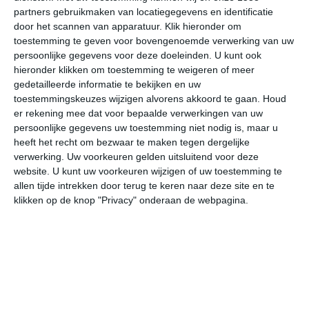
>
Abuja
partners gebruikmaken van locatiegegevens en identificatie
door het scannen van apparatuur. Klik hieronder om
>
Enugu
toestemming te geven voor bovengenoemde verwerking van uw
persoonlijke gegevens voor deze doeleinden. U kunt ook
>
Ibadan
hieronder klikken om toestemming te weigeren of meer
gedetailleerde informatie te bekijken en uw
>
Ilorin
toestemmingskeuzes wijzigen alvorens akkoord te gaan.
Houd
er rekening mee dat voor bepaalde verwerkingen van uw
>
Jos
persoonlijke gegevens uw toestemming niet nodig is, maar u
heeft het recht om bezwaar te maken tegen dergelijke
>
Kaduna
verwerking. Uw voorkeuren gelden uitsluitend voor deze
website. U kunt uw voorkeuren wijzigen of uw toestemming te
>
Kano
allen tijde intrekken door terug te keren naar deze site en te
klikken op de knop "Privacy" onderaan de webpagina.
>
Lagos
>
Maiduguri
>
Port Harcourt
>
Sokoto