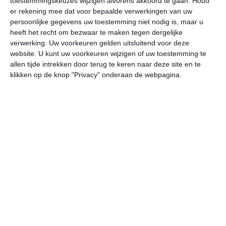
toestemmingskeuzes wijzigen alvorens akkoord te gaan.
Houd
W
er rekening mee dat voor bepaalde verwerkingen van uw
persoonlijke gegevens uw toestemming niet nodig is, maar u
heeft het recht om bezwaar te maken tegen dergelijke
undefined
ma
di
wo
do
verwerking. Uw voorkeuren gelden uitsluitend voor deze
website. U kunt uw voorkeuren wijzigen of uw toestemming te
allen tijde intrekken door terug te keren naar deze site en te
29°
22°
30°
22°
28°
23°
28°
22°
26°
22°
klikken op de knop "Privacy" onderaan de webpagina.
28°C
29°C
27°C
25°C
23°C
22
13:00
16:00
19:00
22:00
01:00
04
13:00
16:00
19:00
22:00
01:00
04
ZZW 2
ZW 2
WZW 2
ZW 2
ZW 1
WZ