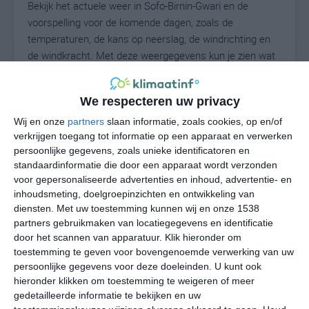
Bekijk het actuele weer in Sofo-Birnin-Gwari en de
voorspelling voor de komende dagen, zoals de
temperaturen, de kans op neerslag, de windrichting en
de windkracht. Met deze weergegevens kun je zien wat
voor weer je kunt verwachten in Sofo-Birnin-Gwari. Op
basis van de klimaatstatistieken beschrijven we het
We respecteren uw privacy
weer per maand in Sofo-Birnin-Gwari. Dit is geen
langetermijnverwachting, maar geeft het gemiddelde
Wij en onze
partners
slaan informatie, zoals cookies, op en/of
verkrijgen toegang tot informatie op een apparaat en verwerken
weerbeeld voor alle maanden van het jaar. Wil je de
persoonlijke gegevens, zoals unieke identificatoren en
uitgebreide weersverwachting voor Sofo-Birnin-Gwari
standaardinformatie die door een apparaat wordt verzonden
zien? Op de pagina met extra weerinformatie tonen we
voor gepersonaliseerde advertenties en inhoud, advertentie- en
de kans op sneeuw, de gevoelstemperatuur, de
inhoudsmeting, doelgroepinzichten en ontwikkeling van
zichtbaarheid, de UV-kracht, de luchtdruk en meer goede
diensten.
Met uw toestemming kunnen wij en onze 1538
weerinfo.
partners gebruikmaken van locatiegegevens en identificatie
door het scannen van apparatuur. Klik hieronder om
toestemming te geven voor bovengenoemde verwerking van uw
persoonlijke gegevens voor deze doeleinden. U kunt ook
25
N
hieronder klikken om toestemming te weigeren of meer
°C
gedetailleerde informatie te bekijken en uw
L