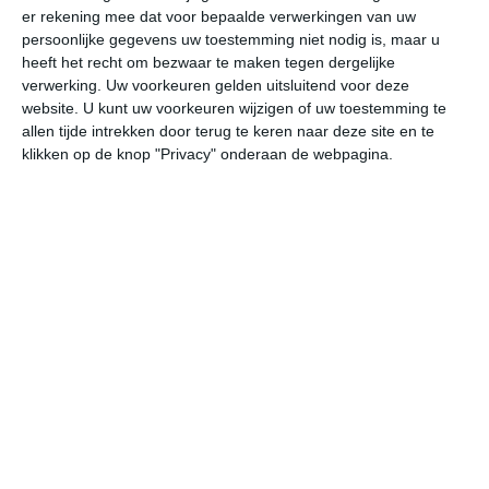
er rekening mee dat voor bepaalde verwerkingen van uw
persoonlijke gegevens uw toestemming niet nodig is, maar u
do
vr
za
zo
ma
heeft het recht om bezwaar te maken tegen dergelijke
verwerking. Uw voorkeuren gelden uitsluitend voor deze
website. U kunt uw voorkeuren wijzigen of uw toestemming te
allen tijde intrekken door terug te keren naar deze site en te
33°
23°
30°
23°
30°
23°
32°
23°
31°
24°
klikken op de knop "Privacy" onderaan de webpagina.
27°C
26°C
24°C
24°C
23°C
28
19:00
22:00
01:00
04:00
07:00
10
19:00
22:00
01:00
04:00
07:00
10
ZZW 2
W 1
ZZW 2
ZW 2
ZW 2
WZ
19:00
22:00
01:00
04:00
07:00
10