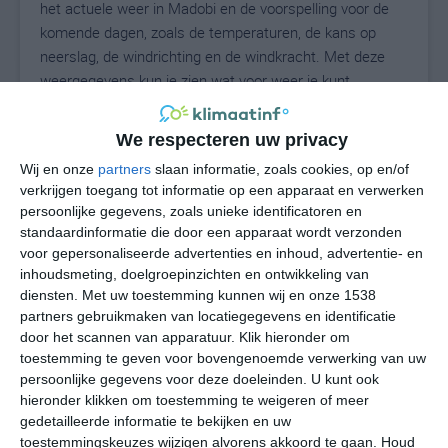
het actuele weer in Madobi en de voorspelling voor de
komende dagen, zoals de temperaturen, de kans op
neerslag, de windrichting en de windkracht. Met deze
weergegevens kun je zien wat voor weer je kunt
verwachten in Madobi. Op basis van de
klimaatstatistieken beschrijven we het weer per maand
We respecteren uw privacy
in Madobi. Dit is geen langetermijnverwachting, maar
Wij en onze
partners
slaan informatie, zoals cookies, op en/of
geeft het gemiddelde weerbeeld voor alle maanden van
verkrijgen toegang tot informatie op een apparaat en verwerken
het jaar. Wil je de uitgebreide weersverwachting voor
persoonlijke gegevens, zoals unieke identificatoren en
Madobi zien? Op de pagina met extra weerinformatie
standaardinformatie die door een apparaat wordt verzonden
tonen we de kans op sneeuw, de gevoelstemperatuur,
voor gepersonaliseerde advertenties en inhoud, advertentie- en
de zichtbaarheid, de UV-kracht, de luchtdruk en meer
inhoudsmeting, doelgroepinzichten en ontwikkeling van
goede weerinfo.
diensten.
Met uw toestemming kunnen wij en onze 1538
partners gebruikmaken van locatiegegevens en identificatie
door het scannen van apparatuur. Klik hieronder om
toestemming te geven voor bovengenoemde verwerking van uw
29
persoonlijke gegevens voor deze doeleinden. U kunt ook
N
°C
hieronder klikken om toestemming te weigeren of meer
L
gedetailleerde informatie te bekijken en uw
W
toestemmingskeuzes wijzigen alvorens akkoord te gaan.
Houd