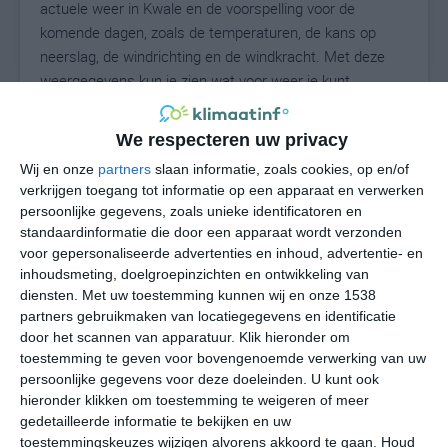
actuele weer in Kwale en de voorspelling voor de
komende dagen, zoals de temperaturen, de kans op
neerslag, de windrichting en de windkracht. Met deze
weergegevens kun je zien wat voor weer je kunt
verwachten in Kwale. Op basis van de
klimaatstatistieken beschrijven we het weer per maand
We respecteren uw privacy
in Kwale. Dit is geen langetermijnverwachting, maar
Wij en onze
partners
slaan informatie, zoals cookies, op en/of
geeft het gemiddelde weerbeeld voor alle maanden van
verkrijgen toegang tot informatie op een apparaat en verwerken
het jaar. Wil je de uitgebreide weersverwachting voor
persoonlijke gegevens, zoals unieke identificatoren en
Kwale zien? Op de pagina met extra weerinformatie
standaardinformatie die door een apparaat wordt verzonden
tonen we de kans op sneeuw, de gevoelstemperatuur,
voor gepersonaliseerde advertenties en inhoud, advertentie- en
de zichtbaarheid, de UV-kracht, de luchtdruk en meer
inhoudsmeting, doelgroepinzichten en ontwikkeling van
goede weerinfo.
diensten.
Met uw toestemming kunnen wij en onze 1538
partners gebruikmaken van locatiegegevens en identificatie
door het scannen van apparatuur. Klik hieronder om
toestemming te geven voor bovengenoemde verwerking van uw
25
persoonlijke gegevens voor deze doeleinden. U kunt ook
N
°C
hieronder klikken om toestemming te weigeren of meer
L
gedetailleerde informatie te bekijken en uw
W
toestemmingskeuzes wijzigen alvorens akkoord te gaan.
Houd