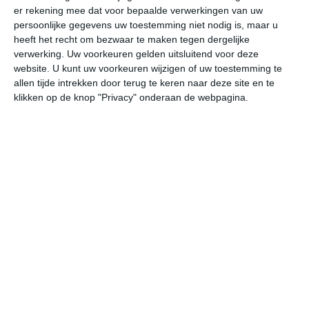
er rekening mee dat voor bepaalde verwerkingen van uw
persoonlijke gegevens uw toestemming niet nodig is, maar u
do
vr
za
zo
ma
heeft het recht om bezwaar te maken tegen dergelijke
verwerking. Uw voorkeuren gelden uitsluitend voor deze
website. U kunt uw voorkeuren wijzigen of uw toestemming te
allen tijde intrekken door terug te keren naar deze site en te
28°
24°
28°
23°
27°
24°
27°
23°
27°
23°
klikken op de knop "Privacy" onderaan de webpagina.
24°C
24°C
27°C
28°C
25°C
24
06:00
09:00
12:00
15:00
18:00
21
06:00
09:00
12:00
15:00
18:00
21
Z 1
Z 2
ZZW 2
ZW 2
ZW 2
ZW
06:00
09:00
12:00
15:00
18:00
21