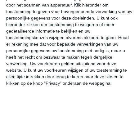
door het scannen van apparatuur. Klik hieronder om
toestemming te geven voor bovengenoemde verwerking van uw
28°
21°
25°
21°
28°
21°
27°
22°
26°
22°
persoonlijke gegevens voor deze doeleinden. U kunt ook
hieronder klikken om toestemming te weigeren of meer
26°C
24°C
23°C
22°C
22°C
22
gedetailleerde informatie te bekijken en uw
toestemmingskeuzes wijzigen alvorens akkoord te gaan.
Houd
er rekening mee dat voor bepaalde verwerkingen van uw
persoonlijke gegevens uw toestemming niet nodig is, maar u
17:00
20:00
23:00
02:00
05:00
08
heeft het recht om bezwaar te maken tegen dergelijke
verwerking. Uw voorkeuren gelden uitsluitend voor deze
website. U kunt uw voorkeuren wijzigen of uw toestemming te
allen tijde intrekken door terug te keren naar deze site en te
17:00
20:00
23:00
02:00
05:00
08
klikken op de knop "Privacy" onderaan de webpagina.
WZW 3
ZW 1
ONO 1
Z 1
ZZW 1
ZW
17:00
20:00
23:00
02:00
05:00
08