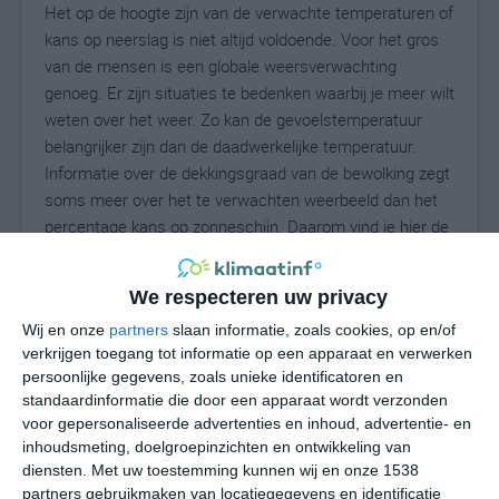
Het op de hoogte zijn van de verwachte temperaturen of
kans op neerslag is niet altijd voldoende. Voor het gros
van de mensen is een globale weersverwachting
genoeg. Er zijn situaties te bedenken waarbij je meer wilt
weten over het weer. Zo kan de gevoelstemperatuur
belangrijker zijn dan de daadwerkelijke temperatuur.
Informatie over de dekkingsgraad van de bewolking zegt
soms meer over het te verwachten weerbeeld dan het
percentage kans op zonneschijn. Daarom vind je hier de
uitgebreide weersvoorspelling voor Kajuru.
We respecteren uw privacy
Wij en onze
partners
slaan informatie, zoals cookies, op en/of
24
N
°C
verkrijgen toegang tot informatie op een apparaat en verwerken
persoonlijke gegevens, zoals unieke identificatoren en
L
standaardinformatie die door een apparaat wordt verzonden
W
voor gepersonaliseerde advertenties en inhoud, advertentie- en
inhoudsmeting, doelgroepinzichten en ontwikkeling van
diensten.
Met uw toestemming kunnen wij en onze 1538
vr
za
zo
ma
di
partners gebruikmaken van locatiegegevens en identificatie