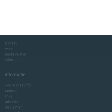
klimaatinfo.nl
klimaat
weer
beste reistijd
informatie
informatie
over klimaatinfo
contact
links
adverteren
disclaimer