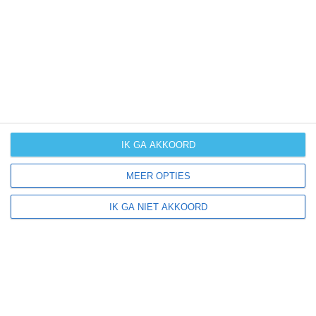
UV-index
UV 2
Kajuru ligt in:
Afrika
Nigeria
IK GA AKKOORD
MEER OPTIES
Klimaatinfo van Nigeria
IK GA NIET AKKOORD
Het actuele weer en de weersvoorspelling voor de
komende dagen of weken zeggen niets over hoe het
weer in andere maanden kan zijn. Wil je een indicatie
hebben van hoe het weer gemiddeld is in Nigeria?
Daarvoor hebben wij handige klimaatinfo over Nigeria.
Bekijk de gemiddelde temperaturen, de kans op regen of