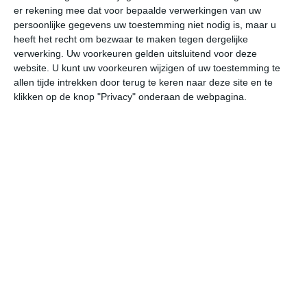
er rekening mee dat voor bepaalde verwerkingen van uw
persoonlijke gegevens uw toestemming niet nodig is, maar u
ma
di
wo
do
vr
heeft het recht om bezwaar te maken tegen dergelijke
verwerking. Uw voorkeuren gelden uitsluitend voor deze
website. U kunt uw voorkeuren wijzigen of uw toestemming te
allen tijde intrekken door terug te keren naar deze site en te
30°
23°
29°
23°
26°
22°
28°
22°
27°
22°
klikken op de knop "Privacy" onderaan de webpagina.
24°C
24°C
23°C
23°C
26°C
29
22:00
01:00
04:00
07:00
10:00
13
22:00
01:00
04:00
07:00
10:00
13
W 1
W 2
W 2
W 3
W 3
W
22:00
01:00
04:00
07:00
10:00
13