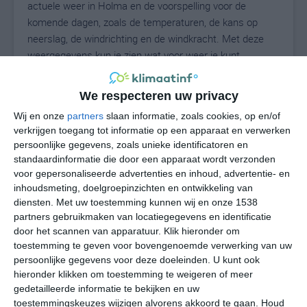
actuele weer in Holma en de voorspelling voor de
komende dagen, zoals de temperaturen, de kans op
neerslag, de windrichting en de windkracht. Met deze
weergegevens kun je zien wat voor weer je kunt
verwachten in Holma. Op basis van de
klimaatstatistieken beschrijven we het weer per maand
We respecteren uw privacy
in Holma. Dit is geen langetermijnverwachting, maar
Wij en onze
partners
slaan informatie, zoals cookies, op en/of
geeft het gemiddelde weerbeeld voor alle maanden van
verkrijgen toegang tot informatie op een apparaat en verwerken
het jaar. Wil je de uitgebreide weersverwachting voor
persoonlijke gegevens, zoals unieke identificatoren en
Holma zien? Op de pagina met extra weerinformatie
standaardinformatie die door een apparaat wordt verzonden
tonen we de kans op sneeuw, de gevoelstemperatuur,
voor gepersonaliseerde advertenties en inhoud, advertentie- en
de zichtbaarheid, de UV-kracht, de luchtdruk en meer
inhoudsmeting, doelgroepinzichten en ontwikkeling van
goede weerinfo.
diensten.
Met uw toestemming kunnen wij en onze 1538
partners gebruikmaken van locatiegegevens en identificatie
door het scannen van apparatuur. Klik hieronder om
toestemming te geven voor bovengenoemde verwerking van uw
27
persoonlijke gegevens voor deze doeleinden. U kunt ook
N
°C
hieronder klikken om toestemming te weigeren of meer
L
gedetailleerde informatie te bekijken en uw
W
toestemmingskeuzes wijzigen alvorens akkoord te gaan.
Houd