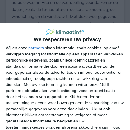
actuele weer in Fika en de voorspelling voor de komende
dagen, zoals de temperaturen, de kans op neerslag, de
windrichting en de windkracht. Met deze weergegevens
kun je zien wat voor weer je kunt verwachten in Fika. Op
basis van de klimaatstatistieken beschrijven we het
weer per maand in Fika. Dit is geen
We respecteren uw privacy
langetermijnverwachting, maar geeft het gemiddelde
Wij en onze
partners
slaan informatie, zoals cookies, op en/of
weerbeeld voor alle maanden van het jaar. Wil je de
verkrijgen toegang tot informatie op een apparaat en verwerken
uitgebreide weersverwachting voor Fika zien? Op de
persoonlijke gegevens, zoals unieke identificatoren en
pagina met extra weerinformatie tonen we de kans op
standaardinformatie die door een apparaat wordt verzonden
sneeuw, de gevoelstemperatuur, de zichtbaarheid, de
voor gepersonaliseerde advertenties en inhoud, advertentie- en
UV-kracht, de luchtdruk en meer goede weerinfo.
inhoudsmeting, doelgroepinzichten en ontwikkeling van
diensten.
Met uw toestemming kunnen wij en onze 1538
partners gebruikmaken van locatiegegevens en identificatie
door het scannen van apparatuur. Klik hieronder om
28
toestemming te geven voor bovengenoemde verwerking van uw
N
°C
persoonlijke gegevens voor deze doeleinden. U kunt ook
L
hieronder klikken om toestemming te weigeren of meer
W
gedetailleerde informatie te bekijken en uw
toestemmingskeuzes wijzigen alvorens akkoord te gaan.
Houd