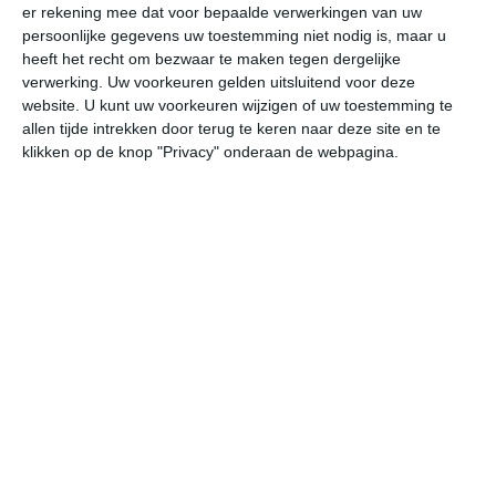
er rekening mee dat voor bepaalde verwerkingen van uw
undefined
ma
di
wo
do
persoonlijke gegevens uw toestemming niet nodig is, maar u
heeft het recht om bezwaar te maken tegen dergelijke
verwerking. Uw voorkeuren gelden uitsluitend voor deze
website. U kunt uw voorkeuren wijzigen of uw toestemming te
33°
23°
31°
24°
30°
24°
30°
24°
31°
23°
allen tijde intrekken door terug te keren naar deze site en te
klikken op de knop "Privacy" onderaan de webpagina.
25°C
30°C
33°C
33°C
29°C
27
08:00
11:00
14:00
17:00
20:00
23
08:00
11:00
14:00
17:00
20:00
23
ZZW 2
ZW 3
WZW 3
ZW 2
WZW 2
ZZ
08:00
11:00
14:00
17:00
20:00
23