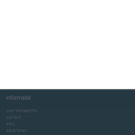
klimaatinfo.nl
klimaat
weer
beste reistijd
informatie
informatie
over klimaatinfo
contact
links
adverteren