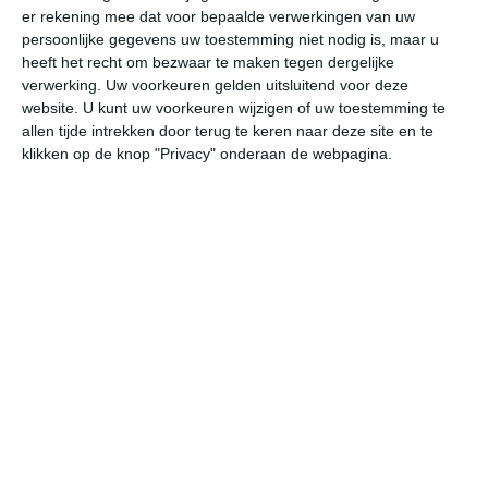
er rekening mee dat voor bepaalde verwerkingen van uw
persoonlijke gegevens uw toestemming niet nodig is, maar u
vr
za
zo
ma
di
heeft het recht om bezwaar te maken tegen dergelijke
verwerking. Uw voorkeuren gelden uitsluitend voor deze
website. U kunt uw voorkeuren wijzigen of uw toestemming te
allen tijde intrekken door terug te keren naar deze site en te
31°
24°
29°
23°
31°
22°
31°
23°
29°
23°
klikken op de knop "Privacy" onderaan de webpagina.
24°C
23°C
23°C
24°C
28°C
29
23:00
02:00
05:00
08:00
11:00
14
23:00
02:00
05:00
08:00
11:00
14
Z 2
WZW 2
ZZW 2
ZZW 2
WZW 2
NW
23:00
02:00
05:00
08:00
11:00
14