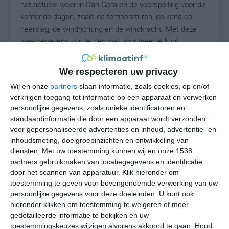
het actuele weer in Dan Gora en de voorspelling voor de
komende dagen, zoals de temperaturen, de kans op
neerslag, de windrichting en de windkracht. Met deze
weergegevens kun je zien wat voor weer je kunt
verwachten in Dan Gora. Op basis van de
klimaatstatistieken beschrijven we het weer per maand
We respecteren uw privacy
in Dan Gora. Dit is geen langetermijnverwachting, maar
Wij en onze
partners
slaan informatie, zoals cookies, op en/of
geeft het gemiddelde weerbeeld voor alle maanden van
verkrijgen toegang tot informatie op een apparaat en verwerken
het jaar. Wil je de uitgebreide weersverwachting voor
persoonlijke gegevens, zoals unieke identificatoren en
Dan Gora zien? Op de pagina met extra weerinformatie
standaardinformatie die door een apparaat wordt verzonden
tonen we de kans op sneeuw, de gevoelstemperatuur,
voor gepersonaliseerde advertenties en inhoud, advertentie- en
de zichtbaarheid, de UV-kracht, de luchtdruk en meer
inhoudsmeting, doelgroepinzichten en ontwikkeling van
goede weerinfo.
diensten.
Met uw toestemming kunnen wij en onze 1538
partners gebruikmaken van locatiegegevens en identificatie
door het scannen van apparatuur. Klik hieronder om
toestemming te geven voor bovengenoemde verwerking van uw
28
persoonlijke gegevens voor deze doeleinden. U kunt ook
N
°C
hieronder klikken om toestemming te weigeren of meer
L
gedetailleerde informatie te bekijken en uw
W
toestemmingskeuzes wijzigen alvorens akkoord te gaan.
Houd