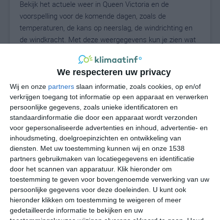
Bekijk het actuele weer in Queen Victoria en de
voorspelling voor de komende dagen, zoals de
temperaturen, de kans op neerslag, de windrichting en
de windkracht. Met deze weergegevens kun je zien wat
voor weer je kunt verwachten in Queen Victoria. Op
basis van de klimaatstatistieken beschrijven we het
We respecteren uw privacy
weer per maand in Queen Victoria. Dit is geen
langetermijnverwachting, maar geeft het gemiddelde
Wij en onze
partners
slaan informatie, zoals cookies, op en/of
verkrijgen toegang tot informatie op een apparaat en verwerken
weerbeeld voor alle maanden van het jaar. Wil je de
persoonlijke gegevens, zoals unieke identificatoren en
uitgebreide weersverwachting voor Queen Victoria zien?
standaardinformatie die door een apparaat wordt verzonden
Op de pagina met extra weerinformatie tonen we de
voor gepersonaliseerde advertenties en inhoud, advertentie- en
kans op sneeuw, de gevoelstemperatuur, de
inhoudsmeting, doelgroepinzichten en ontwikkeling van
zichtbaarheid, de UV-kracht, de luchtdruk en meer goede
diensten.
Met uw toestemming kunnen wij en onze 1538
weerinfo.
partners gebruikmaken van locatiegegevens en identificatie
door het scannen van apparatuur. Klik hieronder om
toestemming te geven voor bovengenoemde verwerking van uw
persoonlijke gegevens voor deze doeleinden. U kunt ook
23
N
hieronder klikken om toestemming te weigeren of meer
°C
gedetailleerde informatie te bekijken en uw
L