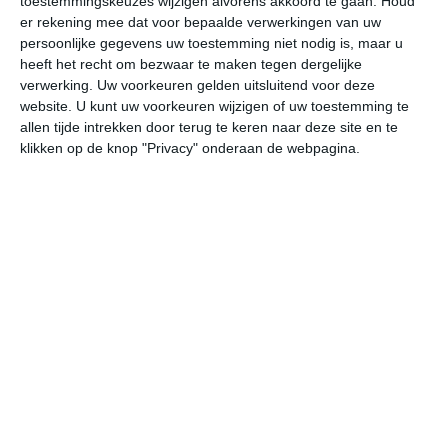
toestemmingskeuzes wijzigen alvorens akkoord te gaan.
Houd
W
er rekening mee dat voor bepaalde verwerkingen van uw
persoonlijke gegevens uw toestemming niet nodig is, maar u
heeft het recht om bezwaar te maken tegen dergelijke
do
vr
za
zo
ma
verwerking. Uw voorkeuren gelden uitsluitend voor deze
website. U kunt uw voorkeuren wijzigen of uw toestemming te
allen tijde intrekken door terug te keren naar deze site en te
24°
20°
24°
19°
23°
19°
23°
19°
24°
20°
klikken op de knop "Privacy" onderaan de webpagina.
22°C
24°C
24°C
22°C
22°C
22
08:00
11:00
14:00
17:00
20:00
23
08:00
11:00
14:00
17:00
20:00
23
OZO 4
OZO 4
OZO 4
OZO 3
OZO 4
OZ