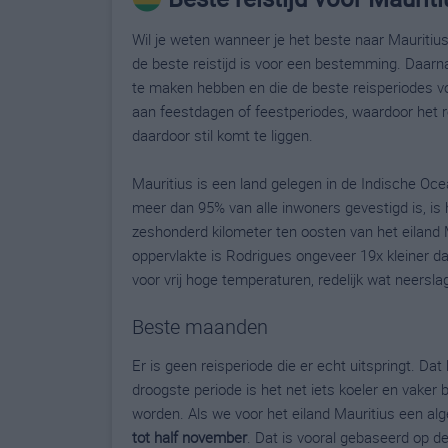
Wil je weten wanneer je het beste naar Mauritiu
de beste reistijd is voor een bestemming. Daarna
te maken hebben en die de beste reisperiodes v
aan feestdagen of feestperiodes, waardoor het re
daardoor stil komt te liggen.
Mauritius is een land gelegen in de Indische Oce
meer dan 95% van alle inwoners gevestigd is, is 
zeshonderd kilometer ten oosten van het eiland M
oppervlakte is Rodrigues ongeveer 19x kleiner d
voor vrij hoge temperaturen, redelijk wat neers
Beste maanden
Er is geen reisperiode die er echt uitspringt. Da
droogste periode is het net iets koeler en vaker 
worden. Als we voor het eiland Mauritius een al
tot half november
. Dat is vooral gebaseerd op d