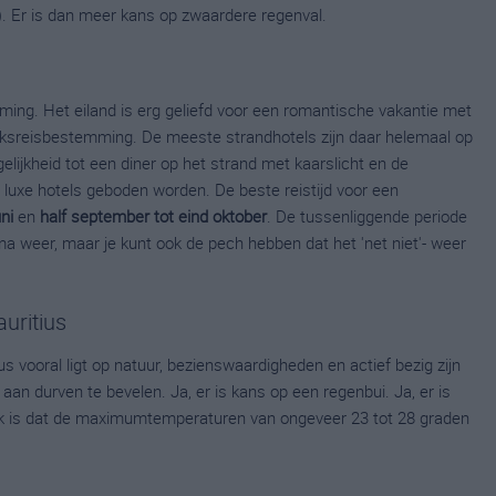
 Er is dan meer kans op zwaardere regenval.
ming. Het eiland is erg geliefd voor een romantische vakantie met
elijksreisbestemming. De meeste strandhotels zijn daar helemaal op
lijkheid tot een diner op het strand met kaarslicht en de
 luxe hotels geboden worden. De beste reistijd voor een
uni
en
half september tot eind oktober
. De tussenliggende periode
ima weer, maar je kunt ook de pech hebben dat het 'net niet'- weer
uritius
us vooral ligt op natuur, bezienswaardigheden en actief bezig zijn
aan durven te bevelen. Ja, er is kans op een regenbui. Ja, er is
jk is dat de maximumtemperaturen van ongeveer 23 tot 28 graden