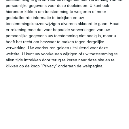
persoonlijke gegevens voor deze doeleinden. U kunt ook
hieronder klikken om toestemming te weigeren of meer
gedetailleerde informatie te bekijken en uw
bekijk de uitgebreide weersverwachting voor Grand Baie
toestemmingskeuzes wijzigen alvorens akkoord te gaan.
Houd
er rekening mee dat voor bepaalde verwerkingen van uw
persoonlijke gegevens uw toestemming niet nodig is, maar u
Op basis van de langjarige klimaatstatistieken, bepaalde
heeft het recht om bezwaar te maken tegen dergelijke
weerpatronen en specifieke gebeurtenissen kan een
verwerking. Uw voorkeuren gelden uitsluitend voor deze
gemiddeld weerbeeld per maand samengesteld worden.
website. U kunt uw voorkeuren wijzigen of uw toestemming te
allen tijde intrekken door terug te keren naar deze site en te
Het weer in januari
klikken op de knop "Privacy" onderaan de webpagina.
In de maand januari ligt de gemiddelde
maximumtemperatuur in Grand Baie rond de 30 graden
Celsius. De gemiddelde minimumtemperatuur komt in
januari uit op 23 graden. Het aantal uren dat de zon
zichtbaar is ligt in januari op deze bestemming rond de 8
uur per dag. Binnen de hele maand valt er gedurende
ongeveer 24 dagen neerslag. Als je kijkt naar de
langjarige gemiddeldes dan zorgt dat voor een natte