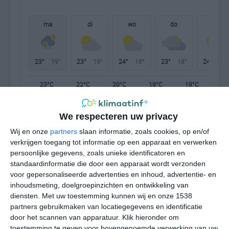
ma
di
wo
do
vr
23°
19°
23°
19°
24°
18°
23°
18°
24°
18°
23°C
22°C
20°C
19°C
19°C
19
We respecteren uw privacy
14:00
17:00
20:00
23:00
02:00
05
Wij en onze
partners
slaan informatie, zoals cookies, op en/of
verkrijgen toegang tot informatie op een apparaat en verwerken
persoonlijke gegevens, zoals unieke identificatoren en
standaardinformatie die door een apparaat wordt verzonden
14:00
17:00
20:00
23:00
02:00
05
voor gepersonaliseerde advertenties en inhoud, advertentie- en
inhoudsmeting, doelgroepinzichten en ontwikkeling van
O 5
O 4
OZO 3
OZO 3
OZO 3
ZO
diensten.
Met uw toestemming kunnen wij en onze 1538
partners gebruikmaken van locatiegegevens en identificatie
door het scannen van apparatuur. Klik hieronder om
14:00
17:00
20:00
23:00
02:00
05
toestemming te geven voor bovengenoemde verwerking van uw