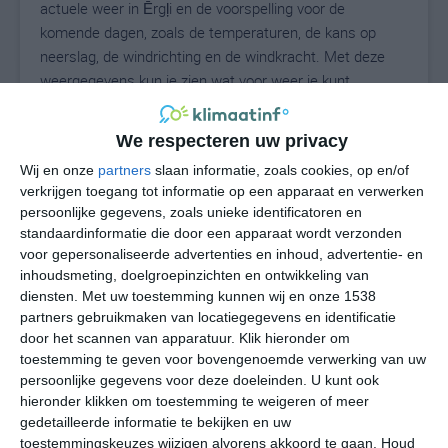
actuele weer in Ērgļi en de voorspelling voor de
komende dagen, zoals de temperaturen, de kans op
neerslag, de windrichting en de windkracht. Met deze
weergegevens kun je zien wat voor weer je kunt
verwachten in Ērgļi. Op basis van de klimaatstatistieken
beschrijven we het weer per maand in Ērgļi. Dit is geen
We respecteren uw privacy
langetermijnverwachting, maar geeft het gemiddelde
Wij en onze
partners
slaan informatie, zoals cookies, op en/of
weerbeeld voor alle maanden van het jaar. Wil je de
verkrijgen toegang tot informatie op een apparaat en verwerken
uitgebreide weersverwachting voor Ērgļi zien? Op de
persoonlijke gegevens, zoals unieke identificatoren en
pagina met extra weerinformatie tonen we de kans op
standaardinformatie die door een apparaat wordt verzonden
sneeuw, de gevoelstemperatuur, de zichtbaarheid, de
voor gepersonaliseerde advertenties en inhoud, advertentie- en
UV-kracht, de luchtdruk en meer goede weerinfo.
inhoudsmeting, doelgroepinzichten en ontwikkeling van
diensten.
Met uw toestemming kunnen wij en onze 1538
partners gebruikmaken van locatiegegevens en identificatie
door het scannen van apparatuur. Klik hieronder om
21
N
toestemming te geven voor bovengenoemde verwerking van uw
°C
persoonlijke gegevens voor deze doeleinden. U kunt ook
L
hieronder klikken om toestemming te weigeren of meer
W
gedetailleerde informatie te bekijken en uw
toestemmingskeuzes wijzigen alvorens akkoord te gaan.
Houd