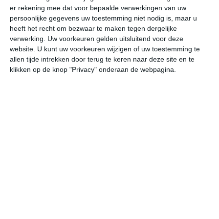
er rekening mee dat voor bepaalde verwerkingen van uw
do
vr
za
zo
ma
persoonlijke gegevens uw toestemming niet nodig is, maar u
heeft het recht om bezwaar te maken tegen dergelijke
verwerking. Uw voorkeuren gelden uitsluitend voor deze
25°
18°
21°
14°
21°
12°
22°
11°
24°
11°
website. U kunt uw voorkeuren wijzigen of uw toestemming te
allen tijde intrekken door terug te keren naar deze site en te
18°C
19°C
23°C
25°C
24°C
23
klikken op de knop "Privacy" onderaan de webpagina.
05:00
08:00
11:00
14:00
17:00
20
05:00
08:00
11:00
14:00
17:00
20
WZW 2
WZW 2
WZW 2
W 2
NW 1
WN
05:00
08:00
11:00
14:00
17:00
20