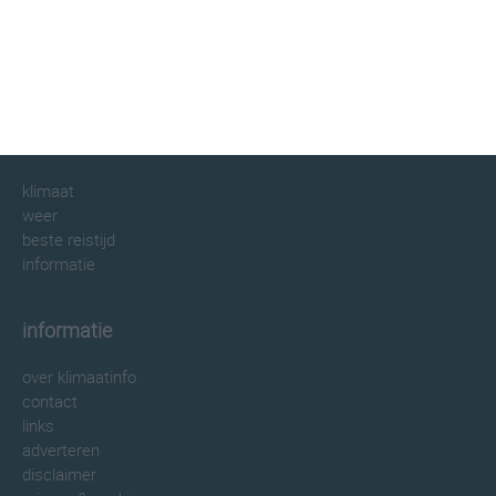
klimaatinfo.nl
klimaat
weer
beste reistijd
informatie
informatie
over klimaatinfo
contact
links
adverteren
disclaimer