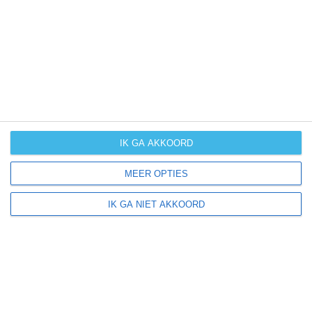
UV-index
UV 5
Velika Ostrna ligt in:
Europa
Kroatië
IK GA AKKOORD
MEER OPTIES
Klimaatinfo van Kroatië
IK GA NIET AKKOORD
Het actuele weer en de weersvoorspelling voor de
komende dagen of weken zeggen niets over hoe het
weer in andere maanden kan zijn. Wil je een indicatie
hebben van hoe het weer gemiddeld is in Kroatië?
Daarvoor hebben wij handige klimaatinfo over Kroatië.
Bekijk de gemiddelde temperaturen, de kans op regen of