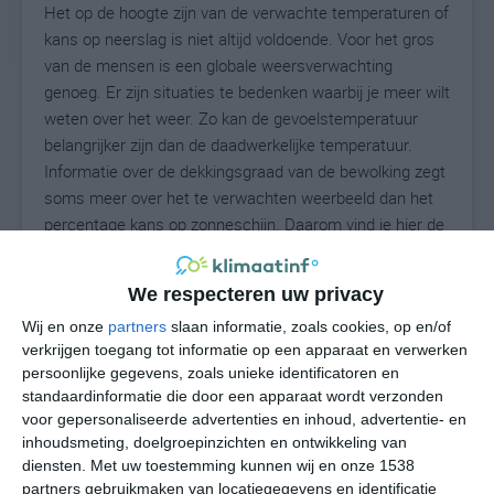
Het op de hoogte zijn van de verwachte temperaturen of
kans op neerslag is niet altijd voldoende. Voor het gros
van de mensen is een globale weersverwachting
genoeg. Er zijn situaties te bedenken waarbij je meer wilt
weten over het weer. Zo kan de gevoelstemperatuur
belangrijker zijn dan de daadwerkelijke temperatuur.
Informatie over de dekkingsgraad van de bewolking zegt
soms meer over het te verwachten weerbeeld dan het
percentage kans op zonneschijn. Daarom vind je hier de
uitgebreide weersvoorspelling voor Velika Ostrna.
We respecteren uw privacy
Wij en onze
partners
slaan informatie, zoals cookies, op en/of
25
N
°C
verkrijgen toegang tot informatie op een apparaat en verwerken
persoonlijke gegevens, zoals unieke identificatoren en
L
standaardinformatie die door een apparaat wordt verzonden
W
voor gepersonaliseerde advertenties en inhoud, advertentie- en
inhoudsmeting, doelgroepinzichten en ontwikkeling van
diensten.
Met uw toestemming kunnen wij en onze 1538
ma
di
wo
do
vr
partners gebruikmaken van locatiegegevens en identificatie