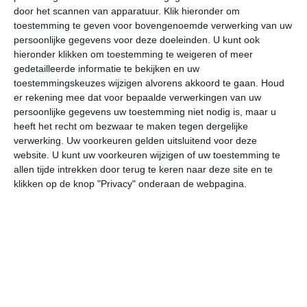
door het scannen van apparatuur. Klik hieronder om
toestemming te geven voor bovengenoemde verwerking van uw
35°
14°
37°
16°
31°
19°
30°
16°
32°
11°
persoonlijke gegevens voor deze doeleinden. U kunt ook
hieronder klikken om toestemming te weigeren of meer
30°C
34°C
34°C
29°C
23°C
20
gedetailleerde informatie te bekijken en uw
toestemmingskeuzes wijzigen alvorens akkoord te gaan.
Houd
er rekening mee dat voor bepaalde verwerkingen van uw
persoonlijke gegevens uw toestemming niet nodig is, maar u
11:00
14:00
17:00
20:00
23:00
02
heeft het recht om bezwaar te maken tegen dergelijke
verwerking. Uw voorkeuren gelden uitsluitend voor deze
website. U kunt uw voorkeuren wijzigen of uw toestemming te
allen tijde intrekken door terug te keren naar deze site en te
11:00
14:00
17:00
20:00
23:00
02
klikken op de knop "Privacy" onderaan de webpagina.
Z 2
Z 2
ZO 1
ZZO 1
NNW 1
NN
11:00
14:00
17:00
20:00
23:00
02