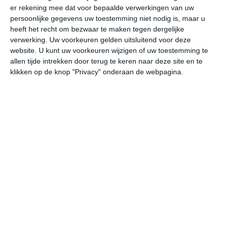
er rekening mee dat voor bepaalde verwerkingen van uw
persoonlijke gegevens uw toestemming niet nodig is, maar u
vr
za
zo
ma
di
heeft het recht om bezwaar te maken tegen dergelijke
verwerking. Uw voorkeuren gelden uitsluitend voor deze
website. U kunt uw voorkeuren wijzigen of uw toestemming te
allen tijde intrekken door terug te keren naar deze site en te
34°
19°
32°
19°
33°
17°
35°
16°
37°
15°
klikken op de knop "Privacy" onderaan de webpagina.
19°C
27°C
33°C
34°C
31°C
24
07:00
10:00
13:00
16:00
19:00
22
07:00
10:00
13:00
16:00
19:00
22
ZZW 1
ZW 1
N 3
NNO 3
NNO 3
NN
07:00
10:00
13:00
16:00
19:00
22