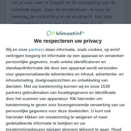
het actuele weer in Dragalić en de voorspelling voor de
komende dagen, zoals de temperaturen, de kans op
neerslag, de windrichting en de windkracht. Met deze
weergegevens kun je zien wat voor weer je kunt
verwachten in Dragalić. Op basis van de
klimaatstatistieken beschrijven we het weer per maand
We respecteren uw privacy
in Dragalić. Dit is geen langetermijnverwachting, maar
Wij en onze
partners
slaan informatie, zoals cookies, op en/of
geeft het gemiddelde weerbeeld voor alle maanden van
verkrijgen toegang tot informatie op een apparaat en verwerken
het jaar. Wil je de uitgebreide weersverwachting voor
persoonlijke gegevens, zoals unieke identificatoren en
Dragalić zien? Op de pagina met extra weerinformatie
standaardinformatie die door een apparaat wordt verzonden
tonen we de kans op sneeuw, de gevoelstemperatuur,
voor gepersonaliseerde advertenties en inhoud, advertentie- en
de zichtbaarheid, de UV-kracht, de luchtdruk en meer
inhoudsmeting, doelgroepinzichten en ontwikkeling van
goede weerinfo.
diensten.
Met uw toestemming kunnen wij en onze 1538
partners gebruikmaken van locatiegegevens en identificatie
door het scannen van apparatuur. Klik hieronder om
toestemming te geven voor bovengenoemde verwerking van uw
26
persoonlijke gegevens voor deze doeleinden. U kunt ook
N
°C
hieronder klikken om toestemming te weigeren of meer
L
gedetailleerde informatie te bekijken en uw
W
toestemmingskeuzes wijzigen alvorens akkoord te gaan.
Houd