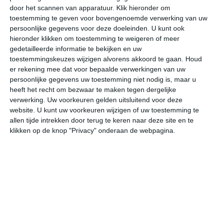
door het scannen van apparatuur. Klik hieronder om
toestemming te geven voor bovengenoemde verwerking van uw
32°
18°
34°
17°
34°
18°
35°
18°
32°
20°
persoonlijke gegevens voor deze doeleinden. U kunt ook
hieronder klikken om toestemming te weigeren of meer
31°C
25°C
22°C
18°C
17°C
25
gedetailleerde informatie te bekijken en uw
toestemmingskeuzes wijzigen alvorens akkoord te gaan.
Houd
er rekening mee dat voor bepaalde verwerkingen van uw
persoonlijke gegevens uw toestemming niet nodig is, maar u
18:00
21:00
00:00
03:00
06:00
09
heeft het recht om bezwaar te maken tegen dergelijke
verwerking. Uw voorkeuren gelden uitsluitend voor deze
website. U kunt uw voorkeuren wijzigen of uw toestemming te
allen tijde intrekken door terug te keren naar deze site en te
18:00
21:00
00:00
03:00
06:00
09
klikken op de knop "Privacy" onderaan de webpagina.
NO 3
NO 2
NNO 2
NNO 1
NNO 1
WZ
18:00
21:00
00:00
03:00
06:00
09