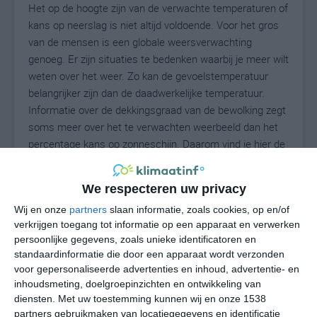
Het op de hoogte zijn van de verwachte temperaturen of
kans op neerslag is niet altijd voldoende. Voor het gros
van de mensen is een globale weersverwachting
genoeg. Er zijn situaties te bedenken waarbij je meer wilt
weten over het weer. Zo kan de gevoelstemperatuur
belangrijker zijn dan de daadwerkelijke temperatuur.
Informatie over de dekkingsgraad van de bewolking zegt
soms meer over het te verwachten weerbeeld dan het
percentage kans op zonneschijn. Daarom vind je hier de
uitgebreide weersvoorspelling voor Suva Reka.
We respecteren uw privacy
Wij en onze
partners
slaan informatie, zoals cookies, op en/of
26
N
°C
verkrijgen toegang tot informatie op een apparaat en verwerken
persoonlijke gegevens, zoals unieke identificatoren en
L
standaardinformatie die door een apparaat wordt verzonden
W
voor gepersonaliseerde advertenties en inhoud, advertentie- en
inhoudsmeting, doelgroepinzichten en ontwikkeling van
diensten.
Met uw toestemming kunnen wij en onze 1538
undefined
ma
di
wo
do
partners gebruikmaken van locatiegegevens en identificatie