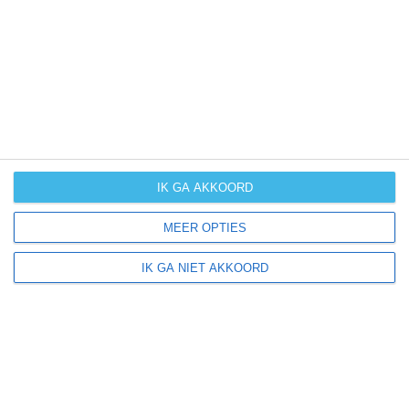
UV-index
UV 3
Suva Reka ligt in:
Europa
Kosovo
IK GA AKKOORD
MEER OPTIES
Klimaatinfo van Kosovo
IK GA NIET AKKOORD
Het actuele weer en de weersvoorspelling voor de
komende dagen of weken zeggen niets over hoe het
weer in andere maanden kan zijn. Wil je een indicatie
hebben van hoe het weer gemiddeld is in Kosovo?
Daarvoor hebben wij handige klimaatinfo over Kosovo.
Bekijk de gemiddelde temperaturen, de kans op regen of