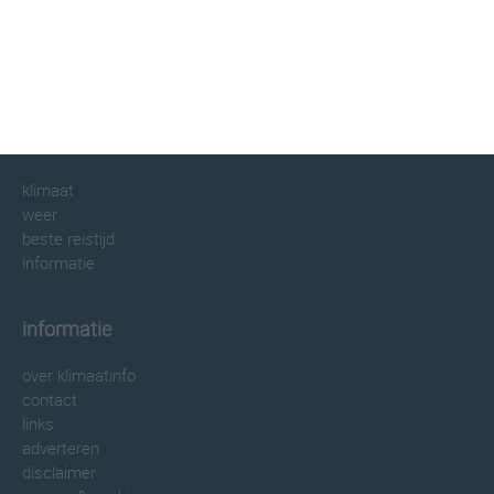
klimaatinfo.nl
klimaat
weer
beste reistijd
informatie
informatie
over klimaatinfo
contact
links
adverteren
disclaimer