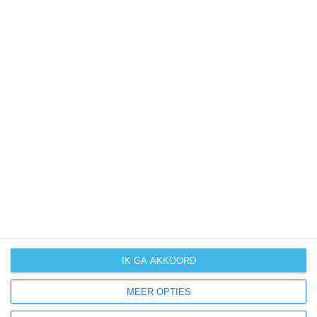
kans op
orkanen
(cyclonen)
zonzekerheid
UV-index
UV 0-3
UV 0-3
UV 3-6
UV 3-6
klik
hier
voor uitleg over de symbolen
IK GA AKKOORD
MEER OPTIES