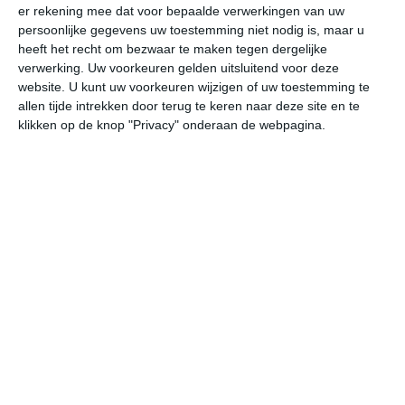
er rekening mee dat voor bepaalde verwerkingen van uw
Voor Kosovo geldt dat het westen het natste is, met in
persoonlijke gegevens uw toestemming niet nodig is, maar u
totaal ongeveer zevenhonderd tot ruim negenhonderd
heeft het recht om bezwaar te maken tegen dergelijke
millimeter neerslag per jaar. Hoe verder je naar het
verwerking. Uw voorkeuren gelden uitsluitend voor deze
oosten gaat, hoe droger het wordt. De meest oostelijke
website. U kunt uw voorkeuren wijzigen of uw toestemming te
delen van Kosovo zijn voor Europese begrippen vrij
allen tijde intrekken door terug te keren naar deze site en te
droog, met gemiddeld 500 tot 650 mm neerslag per jaar.
klikken op de knop "Privacy" onderaan de webpagina.
In de wintermaanden valt een redelijk deel van de
neerslag in de vorm van sneeuw.
Klimaatcijfers
Onderstaande cijfers zijn gebaseerd op langjarige
gemiddelde klimaatstatistieken. De temperaturen
worden weergegeven in graden Celsius (°C).
januari
februari
maart
maximum
2℃
6℃
11℃
temperatuur