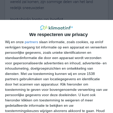
wereld zal komen, zijn sommige delen van het land
redelijk sneeuwzeker.
Instabiele lente en herfst
De overgangsmaanden tussen de winter en de zomer
We respecteren uw privacy
zijn vrij instabiel. Tijdens de maanden april, mei en
oktober kan het vandaag 25 graden zijn en een dag later
Wij en onze
partners
slaan informatie, zoals cookies, op en/of
ineens tien graden koeler. Dit weerbeeld is iets wat in
verkrijgen toegang tot informatie op een apparaat en verwerken
persoonlijke gegevens, zoals unieke identificatoren en
een groot deel van de Balkanregio voorkomt. Sommige
standaardinformatie die door een apparaat wordt verzonden
jaren heb je het geluk dat het wekenlang mooi stabiel
voor gepersonaliseerde advertenties en inhoud, advertentie- en
weer is, zonder al teveel fluctuaties in weerbeeld of
inhoudsmeting, doelgroepinzichten en ontwikkeling van
temperatuur.
diensten.
Met uw toestemming kunnen wij en onze 1538
partners gebruikmaken van locatiegegevens en identificatie
Neerslag
door het scannen van apparatuur. Klik hieronder om
toestemming te geven voor bovengenoemde verwerking van uw
Over het hele jaar gemeten zijn de winters iets natter
persoonlijke gegevens voor deze doeleinden. U kunt ook
dan de zomers. Zo is in Pristina de maand augustus
hieronder klikken om toestemming te weigeren of meer
gemiddeld het droogste, met 52 mm regen en is
gedetailleerde informatie te bekijken en uw
toestemmingskeuzes wijzigen alvorens akkoord te gaan.
Houd
november met 84 millimeter neerslag de natste maand.