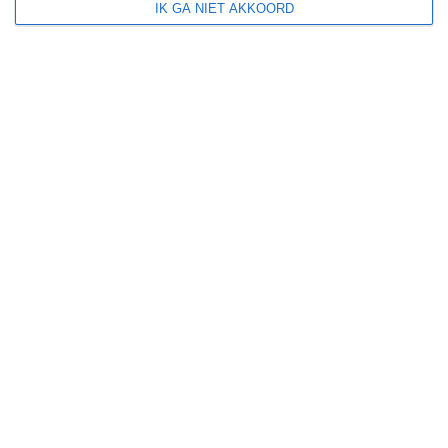
IK GA NIET AKKOORD
+
−
Leaflet
| ©
OpenStreetMap
contributors