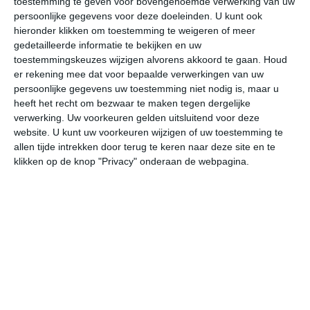
toestemming te geven voor bovengenoemde verwerking van uw
>
Bishkek
persoonlijke gegevens voor deze doeleinden. U kunt ook
hieronder klikken om toestemming te weigeren of meer
>
Dzjalal-Abad
gedetailleerde informatie te bekijken en uw
toestemmingskeuzes wijzigen alvorens akkoord te gaan.
Houd
>
Karakol
er rekening mee dat voor bepaalde verwerkingen van uw
persoonlijke gegevens uw toestemming niet nodig is, maar u
>
Naryn
heeft het recht om bezwaar te maken tegen dergelijke
verwerking. Uw voorkeuren gelden uitsluitend voor deze
>
Osj
website. U kunt uw voorkeuren wijzigen of uw toestemming te
allen tijde intrekken door terug te keren naar deze site en te
>
Ysykköl
klikken op de knop "Privacy" onderaan de webpagina.
Het weer in januari
In de maand januari ligt de gemiddelde
maximumtemperatuur in Kirgizië rond de 2 graden
Celsius. De gemiddelde minimumtemperatuur komt in
januari uit op -9 graden. Het aantal uren dat de zon
zichtbaar is ligt in januari op deze bestemming rond de 4