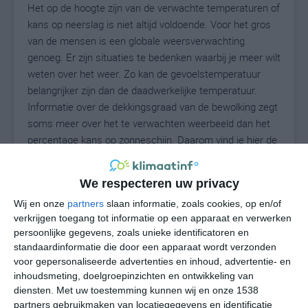
Het op de hoogte zijn van de verwachte temperaturen of
kans op neerslag is niet altijd voldoende. Voor het gros
van de mensen is een globale weersverwachting
genoeg. Er zijn situaties te bedenken waarbij je meer wilt
weten over het weer. Zo kan de gevoelstemperatuur
belangrijker zijn dan de daadwerkelijke temperatuur.
Informatie over de dekkingsgraad van de bewolking zegt
soms meer over het te verwachten weerbeeld dan het
percentage kans op zonneschijn. Daarom vind je hier de
uitgebreide weersvoorspelling voor Sallins.
We respecteren uw privacy
Wij en onze
partners
slaan informatie, zoals cookies, op en/of
15
N
°C
verkrijgen toegang tot informatie op een apparaat en verwerken
persoonlijke gegevens, zoals unieke identificatoren en
L
standaardinformatie die door een apparaat wordt verzonden
W
voor gepersonaliseerde advertenties en inhoud, advertentie- en
inhoudsmeting, doelgroepinzichten en ontwikkeling van
diensten.
Met uw toestemming kunnen wij en onze 1538
do
vr
za
zo
ma
partners gebruikmaken van locatiegegevens en identificatie