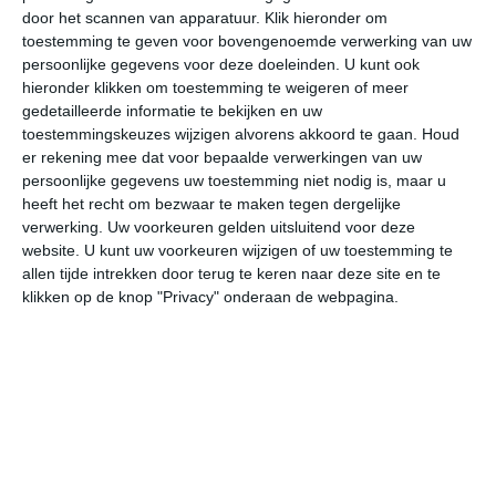
door het scannen van apparatuur. Klik hieronder om
toestemming te geven voor bovengenoemde verwerking van uw
19°
9°
21°
10°
20°
12°
17°
15°
18°
9°
persoonlijke gegevens voor deze doeleinden. U kunt ook
hieronder klikken om toestemming te weigeren of meer
17°C
15°C
12°C
10°C
10°C
15
gedetailleerde informatie te bekijken en uw
toestemmingskeuzes wijzigen alvorens akkoord te gaan.
Houd
er rekening mee dat voor bepaalde verwerkingen van uw
persoonlijke gegevens uw toestemming niet nodig is, maar u
19:00
22:00
01:00
04:00
07:00
10
heeft het recht om bezwaar te maken tegen dergelijke
verwerking. Uw voorkeuren gelden uitsluitend voor deze
website. U kunt uw voorkeuren wijzigen of uw toestemming te
allen tijde intrekken door terug te keren naar deze site en te
19:00
22:00
01:00
04:00
07:00
10
klikken op de knop "Privacy" onderaan de webpagina.
WNW 2
WZW 1
ZW 2
Z 2
Z 2
ZW
19:00
22:00
01:00
04:00
07:00
10