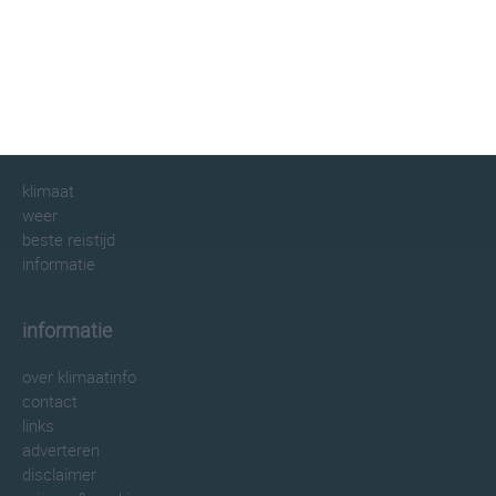
klimaatinfo.nl
klimaat
weer
beste reistijd
informatie
informatie
over klimaatinfo
contact
links
adverteren
disclaimer