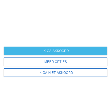
UV-index
UV 1
Sallins ligt in:
Europa
Ierland
IK GA AKKOORD
MEER OPTIES
Klimaatinfo van Ierland
IK GA NIET AKKOORD
Het actuele weer en de weersvoorspelling voor de
komende dagen of weken zeggen niets over hoe het
weer in andere maanden kan zijn. Wil je een indicatie
hebben van hoe het weer gemiddeld is in Ierland?
Daarvoor hebben wij handige klimaatinfo over Ierland.
Bekijk de gemiddelde temperaturen, de kans op regen of