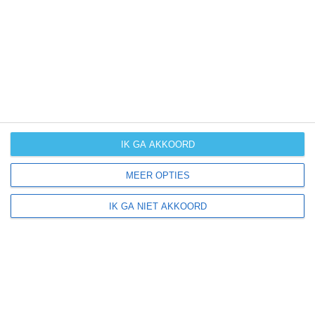
UV-index
UV 1
Ramelton ligt in:
Europa
Ierland
IK GA AKKOORD
MEER OPTIES
Klimaatinfo van Ierland
IK GA NIET AKKOORD
Het actuele weer en de weersvoorspelling voor de
komende dagen of weken zeggen niets over hoe het
weer in andere maanden kan zijn. Wil je een indicatie
hebben van hoe het weer gemiddeld is in Ierland?
Daarvoor hebben wij handige klimaatinfo over Ierland.
Bekijk de gemiddelde temperaturen, de kans op regen of