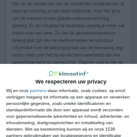
Het op de hoogte zijn van de verwachte temperaturen of
kans op neerslag is niet altijd voldoende. Voor het gros
van de mensen is een globale weersverwachting
genoeg. Er zijn situaties te bedenken waarbij je meer wilt
weten over het weer. Zo kan de gevoelstemperatuur
belangrijker zijn dan de daadwerkelijke temperatuur.
Informatie over de dekkingsgraad van de bewolking zegt
soms meer over het te verwachten weerbeeld dan het
percentage kans op zonneschijn. Daarom vind je hier de
uitgebreide weersvoorspelling voor Ramelton.
We respecteren uw privacy
Wij en onze
partners
slaan informatie, zoals cookies, op en/of
15
N
°C
verkrijgen toegang tot informatie op een apparaat en verwerken
persoonlijke gegevens, zoals unieke identificatoren en
L
standaardinformatie die door een apparaat wordt verzonden
W
voor gepersonaliseerde advertenties en inhoud, advertentie- en
inhoudsmeting, doelgroepinzichten en ontwikkeling van
diensten.
Met uw toestemming kunnen wij en onze 1538
vr
za
zo
ma
di
partners gebruikmaken van locatiegegevens en identificatie