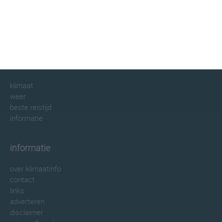
klimaatinfo.nl
klimaat
weer
beste reistijd
informatie
informatie
over klimaatinfo
contact
links
adverteren
disclaimer