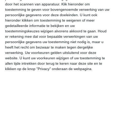
door het scannen van apparatuur. Klik hieronder om
toestemming te geven voor bovengenoemde verwerking van uw
17°
12°
16°
12°
17°
12°
16°
11°
20°
13°
persoonlijke gegevens voor deze doeleinden. U kunt ook
hieronder klikken om toestemming te weigeren of meer
13°C
16°C
17°C
17°C
16°C
13
gedetailleerde informatie te bekijken en uw
toestemmingskeuzes wijzigen alvorens akkoord te gaan.
Houd
er rekening mee dat voor bepaalde verwerkingen van uw
persoonlijke gegevens uw toestemming niet nodig is, maar u
08:00
11:00
14:00
17:00
20:00
23
heeft het recht om bezwaar te maken tegen dergelijke
verwerking. Uw voorkeuren gelden uitsluitend voor deze
website. U kunt uw voorkeuren wijzigen of uw toestemming te
allen tijde intrekken door terug te keren naar deze site en te
08:00
11:00
14:00
17:00
20:00
23
klikken op de knop "Privacy" onderaan de webpagina.
ZZW 3
WZW 4
WZW 4
WZW 4
WZW 3
ZZ
08:00
11:00
14:00
17:00
20:00
23