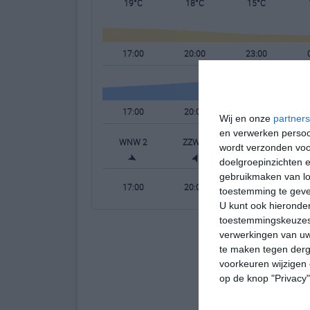
19°C
18°C
15°C
17:00
20:00
23:00
17:00
20:00
23:00
Wij en onze
partners
en verwerken persoon
WNW 2
ZZW 1
WZW 1
wordt verzonden voo
doelgroepinzichten e
gebruikmaken van loc
17:00
20:00
23:00
toestemming te gev
U kunt ook hieronder
toestemmingskeuzes 
verwerkingen van uw
te maken tegen derge
voorkeuren wijzigen 
op de knop "Privacy