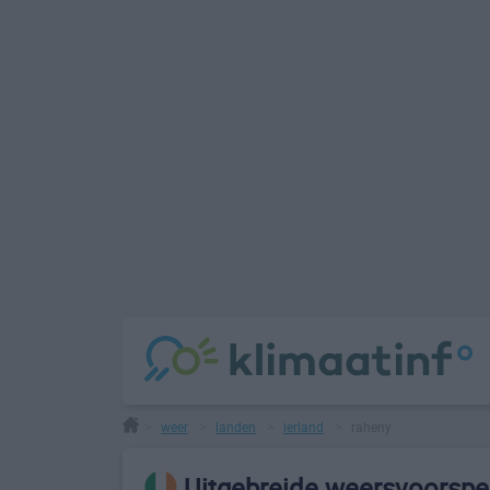
weer
landen
ierland
raheny
>
>
>
>
Uitgebreide weersvoorspel