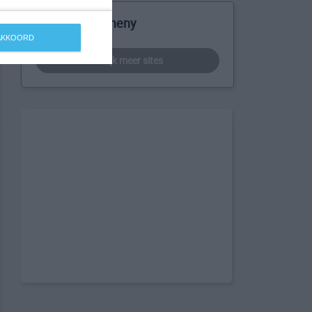
Meer over Raheny
 AKKOORD
bekijk meer sites