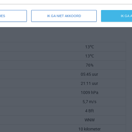
IES
IK GA NIET AKKOORD
IK GA
13℃
13℃
76%
05:45 uur
21:11 uur
1009 hPa
5,7 m/s
4 Bft
WNW
10 kilometer