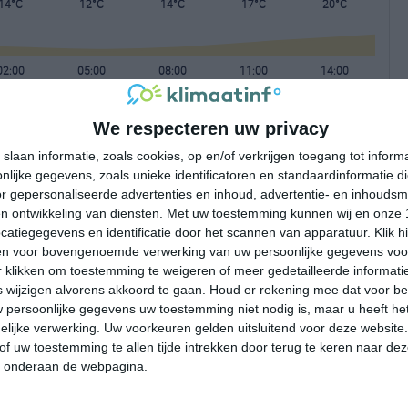
14°C
12°C
14°C
17°C
20°C
02:00
05:00
08:00
11:00
14:00
We respecteren uw privacy
02:00
05:00
08:00
11:00
14:00
slaan informatie, zoals cookies, op en/of verkrijgen toegang tot infor
lijke gegevens, zoals unieke identificatoren en standaardinformatie d
W 2
W 2
WZW 2
WZW 3
WZW 3
r gepersonaliseerde advertenties en inhoud, advertentie- en inhoudsm
n ontwikkeling van diensten.
Met uw toestemming kunnen wij en onze 
atiegegevens en identificatie door het scannen van apparatuur. Klik 
02:00
05:00
08:00
11:00
14:00
en voor bovengenoemde verwerking van uw persoonlijke gegevens voo
 klikken om toestemming te weigeren of meer gedetailleerde informatie
wijzigen alvorens akkoord te gaan.
Houd er rekening mee dat voor b
 persoonlijke gegevens uw toestemming niet nodig is, maar u heeft h
lijke verwerking. Uw voorkeuren gelden uitsluitend voor deze website
of uw toestemming te allen tijde intrekken door terug te keren naar deze
" onderaan de webpagina.