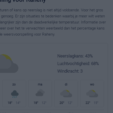
ren of kans op neerslag is niet altijd voldoende. Voor het gros
enoeg. Er zijn situaties te bedenken waarbij je meer wilt weten
ngrijker zijn dan de daadwerkelijke temperatuur. Informatie over
eer over het te verwachten weerbeeld dan het percentage kans
ide weersvoorspelling voor Raheny.
Neerslagkans: 43%
Luchtvochtigheid: 68%
Windkracht: 3
zo
ma
di
wo
18°
14°
18°
12°
20°
12°
22°
15°