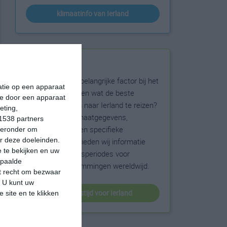
klimaatinfo van Ierland
Beste reistijd
Het weer is een belangrijke factor bij het
matie op een apparaat
reizen. Wil je weten wat de beste
ie door een apparaat
maanden zijn om naar Ierland te reizen?
eting,
Op basis van klimaatgegevens,
1538 partners
weersextremen en specifieke
hieronder om
r deze doeleinden.
weerinformatie bieden wij informatie
 te bekijken en uw
over de beste reisperiodes voor
epaalde
duizenden bestemmingen wereldwijd.
et recht om bezwaar
. U kunt uw
beste reistijd voor Ierland
 site en te klikken