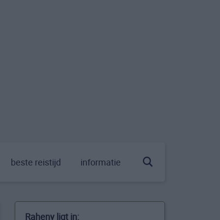
beste reistijd
informatie
Raheny ligt in: