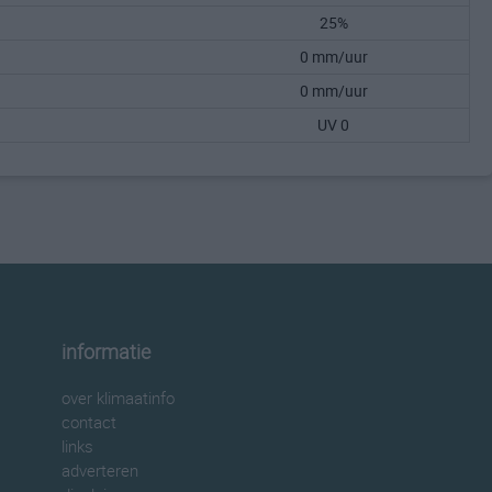
25%
0 mm/uur
0 mm/uur
UV 0
informatie
over klimaatinfo
contact
links
adverteren