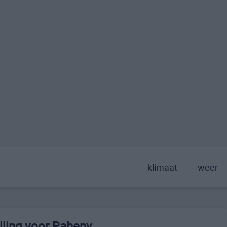
klimaat
weer
ling voor Raheny