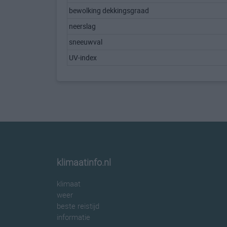
bewolking dekkingsgraad
neerslag
sneeuwval
UV-index
klimaatinfo.nl
klimaat
weer
beste reistijd
informatie