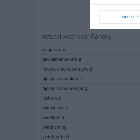
MEER OPT
Actueel weer voor Raheny
temperatuur
gevoelstemperatuur
relatieve luchtvochtigheid
tijdstip zonsopkomst
tijdstip zonsondergang
luchtdruk
windsnelheid
windkracht
windrichting
zichtbaarheid