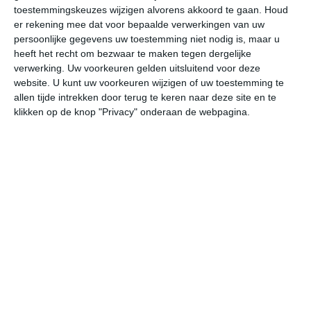
toestemmingskeuzes wijzigen alvorens akkoord te gaan.
Houd
W
er rekening mee dat voor bepaalde verwerkingen van uw
persoonlijke gegevens uw toestemming niet nodig is, maar u
za
zo
ma
di
wo
heeft het recht om bezwaar te maken tegen dergelijke
verwerking. Uw voorkeuren gelden uitsluitend voor deze
website. U kunt uw voorkeuren wijzigen of uw toestemming te
allen tijde intrekken door terug te keren naar deze site en te
29°
26°
30°
25°
31°
26°
31°
26°
30°
25°
klikken op de knop "Privacy" onderaan de webpagina.
28°C
28°C
28°C
28°C
28°C
28
00:00
03:00
06:00
09:00
12:00
15
00:00
03:00
06:00
09:00
12:00
15
ONO 4
O 4
ONO 4
ONO 4
ONO 4
O