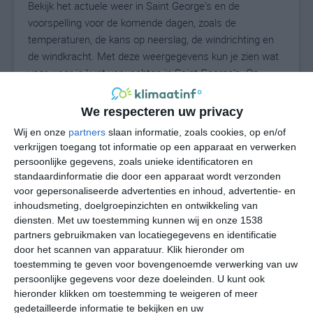
Bekijk het actuele weer in Saint George's en de
voorspelling voor de komende dagen, zoals de
temperaturen, de kans op neerslag, de windrichting en
de windkracht. Met deze weergegevens kun je zien wat
voor weer je kunt verwachten in Saint George's. Op
basis van de klimaatstatistieken beschrijven we het
weer per maand in Saint George's. Dit is geen
We respecteren uw privacy
langetermijnverwachting, maar geeft het gemiddelde
Wij en onze
partners
slaan informatie, zoals cookies, op en/of
weerbeeld voor alle maanden van het jaar. Wil je de
verkrijgen toegang tot informatie op een apparaat en verwerken
uitgebreide weersverwachting voor Saint George's zien?
persoonlijke gegevens, zoals unieke identificatoren en
Op de pagina met extra weerinformatie tonen we de
standaardinformatie die door een apparaat wordt verzonden
kans op sneeuw, de gevoelstemperatuur, de
voor gepersonaliseerde advertenties en inhoud, advertentie- en
zichtbaarheid, de UV-kracht, de luchtdruk en meer goede
inhoudsmeting, doelgroepinzichten en ontwikkeling van
diensten.
Met uw toestemming kunnen wij en onze 1538
weerinfo.
partners gebruikmaken van locatiegegevens en identificatie
door het scannen van apparatuur. Klik hieronder om
toestemming te geven voor bovengenoemde verwerking van uw
28
persoonlijke gegevens voor deze doeleinden. U kunt ook
N
°C
hieronder klikken om toestemming te weigeren of meer
L
gedetailleerde informatie te bekijken en uw