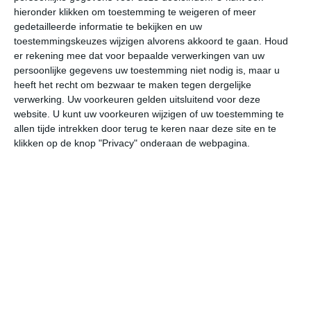
hieronder klikken om toestemming te weigeren of meer
gedetailleerde informatie te bekijken en uw
toestemmingskeuzes wijzigen alvorens akkoord te gaan.
Houd
bekijk de uitgebreide weersverwachting voor Thueyts
er rekening mee dat voor bepaalde verwerkingen van uw
persoonlijke gegevens uw toestemming niet nodig is, maar u
Het weer in januari
heeft het recht om bezwaar te maken tegen dergelijke
verwerking. Uw voorkeuren gelden uitsluitend voor deze
In de maand januari ligt de gemiddelde
website. U kunt uw voorkeuren wijzigen of uw toestemming te
allen tijde intrekken door terug te keren naar deze site en te
maximumtemperatuur in Thueyts rond de 4 graden
klikken op de knop "Privacy" onderaan de webpagina.
Celsius. De gemiddelde minimumtemperatuur komt in
januari uit op -1 graden. Het aantal uren dat de zon
zichtbaar is ligt in januari op deze bestemming rond de 4
uur per dag. Binnen de hele maand valt er gedurende
ongeveer 15 dagen neerslag. Als je kijkt naar de
langjarige gemiddeldes dan zorgt dat voor een redelijke
hoeveelheid neerslag gedurende deze maand.
Het weer in februari
In de maand februari ligt de gemiddelde