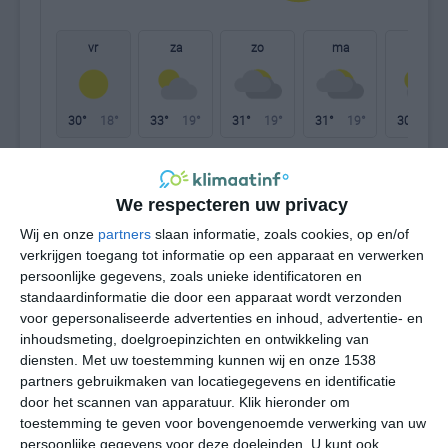
vr
za
zo
ma
di
30°
18°
33°
19°
31°
19°
31°
19°
30°
21°
30°C
26°C
22°C
19°C
19°C
21
We respecteren uw privacy
Wij en onze
partners
slaan informatie, zoals cookies, op en/of
17:00
20:00
23:00
02:00
05:00
08
verkrijgen toegang tot informatie op een apparaat en verwerken
persoonlijke gegevens, zoals unieke identificatoren en
standaardinformatie die door een apparaat wordt verzonden
voor gepersonaliseerde advertenties en inhoud, advertentie- en
17:00
20:00
23:00
02:00
05:00
08
inhoudsmeting, doelgroepinzichten en ontwikkeling van
diensten.
Met uw toestemming kunnen wij en onze 1538
NNW 3
NNW 3
NNW 2
NW 2
NW 2
NW
partners gebruikmaken van locatiegegevens en identificatie
door het scannen van apparatuur. Klik hieronder om
toestemming te geven voor bovengenoemde verwerking van uw
17:00
20:00
23:00
02:00
05:00
08
persoonlijke gegevens voor deze doeleinden. U kunt ook