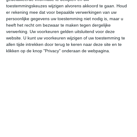
W
toestemmingskeuzes wijzigen alvorens akkoord te gaan.
Houd
er rekening mee dat voor bepaalde verwerkingen van uw
persoonlijke gegevens uw toestemming niet nodig is, maar u
do
vr
za
zo
ma
heeft het recht om bezwaar te maken tegen dergelijke
verwerking. Uw voorkeuren gelden uitsluitend voor deze
website. U kunt uw voorkeuren wijzigen of uw toestemming te
22°
10°
24°
8°
27°
11°
30°
13°
30°
16°
allen tijde intrekken door terug te keren naar deze site en te
klikken op de knop "Privacy" onderaan de webpagina.
16°C
20°C
22°C
21°C
15°C
12
10:00
13:00
16:00
19:00
22:00
01
10:00
13:00
16:00
19:00
22:00
01
WNW 2
W 3
WNW 3
NW 3
N 2
NN