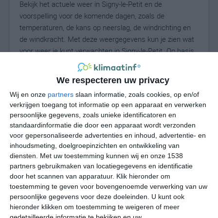
Bekijk het actuele weer in Signy-le-Petit en de
voorspelling voor de komende dagen, zoals de
temperaturen, de kans op neerslag, de windrichting en
de windkracht. Met deze weergegevens kun je zien wat
voor weer je kunt verwachten in Signy-le-Petit. Op basis
van de klimaatstatistieken beschrijven we het weer per
maand in Signy-le-Petit. Dit is geen
We respecteren uw privacy
langetermijnverwachting, maar geeft het gemiddelde
Wij en onze
partners
slaan informatie, zoals cookies, op en/of
weerbeeld voor alle maanden van het jaar. Wil je de
verkrijgen toegang tot informatie op een apparaat en verwerken
uitgebreide weersverwachting voor Signy-le-Petit zien?
persoonlijke gegevens, zoals unieke identificatoren en
Op de pagina met extra weerinformatie tonen we de
standaardinformatie die door een apparaat wordt verzonden
kans op sneeuw, de gevoelstemperatuur, de
voor gepersonaliseerde advertenties en inhoud, advertentie- en
zichtbaarheid, de UV-kracht, de luchtdruk en meer goede
inhoudsmeting, doelgroepinzichten en ontwikkeling van
weerinfo.
diensten.
Met uw toestemming kunnen wij en onze 1538
partners gebruikmaken van locatiegegevens en identificatie
door het scannen van apparatuur. Klik hieronder om
toestemming te geven voor bovengenoemde verwerking van uw
16
N
persoonlijke gegevens voor deze doeleinden. U kunt ook
°C
hieronder klikken om toestemming te weigeren of meer
L
gedetailleerde informatie te bekijken en uw