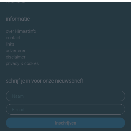
informatie
informatie
over klimaatinfo
contact
links
adverteren
disclaimer
privacy & cookies
schrijf je in voor onze nieuwsbrief!
Inschrijven