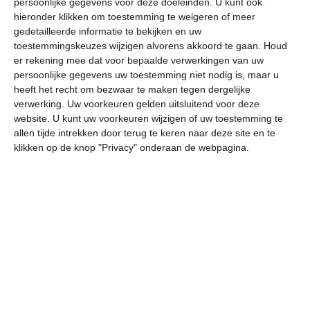
persoonlijke gegevens voor deze doeleinden. U kunt ook
18:00
21:00
00:00
03:00
06:00
09
hieronder klikken om toestemming te weigeren of meer
gedetailleerde informatie te bekijken en uw
toestemmingskeuzes wijzigen alvorens akkoord te gaan.
Houd
er rekening mee dat voor bepaalde verwerkingen van uw
bekijk de uitgebreide weersverwachting voor Perros-
persoonlijke gegevens uw toestemming niet nodig is, maar u
Guirec
heeft het recht om bezwaar te maken tegen dergelijke
verwerking. Uw voorkeuren gelden uitsluitend voor deze
Het weer in januari
website. U kunt uw voorkeuren wijzigen of uw toestemming te
allen tijde intrekken door terug te keren naar deze site en te
In de maand januari ligt de gemiddelde
klikken op de knop "Privacy" onderaan de webpagina.
maximumtemperatuur in Perros-Guirec rond de 9 graden
Celsius. De gemiddelde minimumtemperatuur komt in
januari uit op 4 graden. Het aantal uren dat de zon
zichtbaar is ligt in januari op deze bestemming rond de 2
uur per dag. Binnen de hele maand valt er gedurende
ongeveer 14 dagen neerslag. Als je kijkt naar de
langjarige gemiddeldes dan zorgt dat voor een redelijke
hoeveelheid neerslag gedurende deze maand.