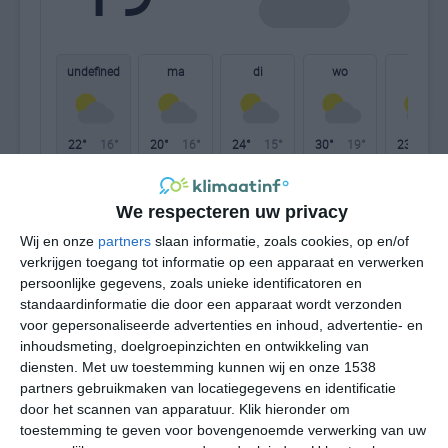
W
undefined
ma
di
wo
do
22°
16°
20°
16°
24°
15°
30°
19°
23°
17°
20°C
18°C
17°C
17°C
16°C
18
We respecteren uw privacy
Wij en onze
partners
slaan informatie, zoals cookies, op en/of
verkrijgen toegang tot informatie op een apparaat en verwerken
18:00
21:00
00:00
03:00
06:00
09
persoonlijke gegevens, zoals unieke identificatoren en
standaardinformatie die door een apparaat wordt verzonden
voor gepersonaliseerde advertenties en inhoud, advertentie- en
inhoudsmeting, doelgroepinzichten en ontwikkeling van
18:00
21:00
00:00
03:00
06:00
09
diensten.
Met uw toestemming kunnen wij en onze 1538
partners gebruikmaken van locatiegegevens en identificatie
WNW 3
WNW 3
W 2
WNW 2
W 1
WN
door het scannen van apparatuur. Klik hieronder om
toestemming te geven voor bovengenoemde verwerking van uw