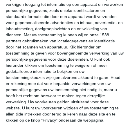
verkrijgen toegang tot informatie op een apparaat en verwerken
>
Bagnères-de-Bigorre
persoonlijke gegevens, zoals unieke identificatoren en
standaardinformatie die door een apparaat wordt verzonden
>
Barbazan-Debat
voor gepersonaliseerde advertenties en inhoud, advertentie- en
inhoudsmeting, doelgroepinzichten en ontwikkeling van
>
Barèges
diensten.
Met uw toestemming kunnen wij en onze 1538
partners gebruikmaken van locatiegegevens en identificatie
>
Bazet
door het scannen van apparatuur. Klik hieronder om
toestemming te geven voor bovengenoemde verwerking van uw
>
Campan
persoonlijke gegevens voor deze doeleinden. U kunt ook
hieronder klikken om toestemming te weigeren of meer
>
Capvern
gedetailleerde informatie te bekijken en uw
>
toestemmingskeuzes wijzigen alvorens akkoord te gaan.
Houd
Cauterets
er rekening mee dat voor bepaalde verwerkingen van uw
>
Esquièze-Sère
persoonlijke gegevens uw toestemming niet nodig is, maar u
heeft het recht om bezwaar te maken tegen dergelijke
>
Gavarnie
verwerking. Uw voorkeuren gelden uitsluitend voor deze
website. U kunt uw voorkeuren wijzigen of uw toestemming te
>
Gerde
allen tijde intrekken door terug te keren naar deze site en te
klikken op de knop "Privacy" onderaan de webpagina.
>
Horgues