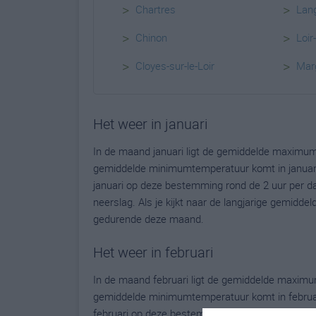
>
>
Chartres
Lan
>
>
Chinon
Loir
>
>
Cloyes-sur-le-Loir
Mar
Het weer in januari
In de maand januari ligt de gemiddelde maximum
gemiddelde minimumtemperatuur komt in januari ui
januari op deze bestemming rond de 2 uur per d
neerslag. Als je kijkt naar de langjarige gemidde
gedurende deze maand.
Het weer in februari
In de maand februari ligt de gemiddelde maximu
gemiddelde minimumtemperatuur komt in februari u
februari op deze bestemming rond de 3 uur per 