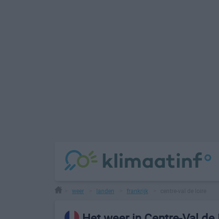
weer
landen
frankrijk
centre-val de loire
>
>
>
>
Het weer in Centre-Val de 