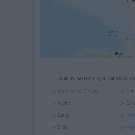
>
>
Argenton-sur-Creuse
Cou
>
>
Avoine
Eure
>
>
Baugy
Indr
>
>
Blois
Indr