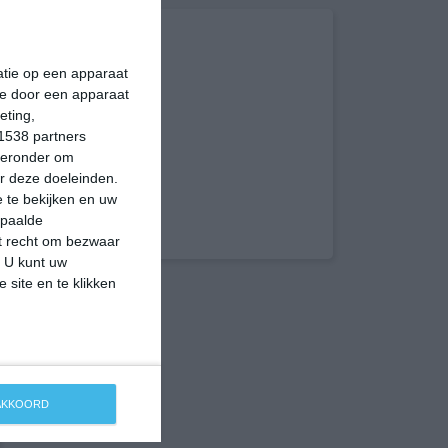
matie op een apparaat
ie door een apparaat
eting,
1538 partners
hieronder om
r deze doeleinden.
 te bekijken en uw
epaalde
et recht om bezwaar
. U kunt uw
 site en te klikken
 AKKOORD