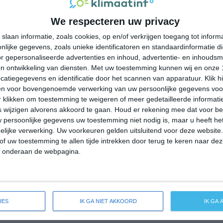
ldes dan zorgt dat voor een redelijke hoeveelheid neerslag
We respecteren uw privacy
slaan informatie, zoals cookies, op en/of verkrijgen toegang tot infor
lijke gegevens, zoals unieke identificatoren en standaardinformatie d
r gepersonaliseerde advertenties en inhoud, advertentie- en inhoudsm
mperatuur in Centre-Val de Loire rond de 11 graden Celsius. De
n ontwikkeling van diensten.
Met uw toestemming kunnen wij en onze 
 op 4 graden. Het aantal uren dat de zon zichtbaar is ligt in
atiegegevens en identificatie door het scannen van apparatuur. Klik 
g. Binnen de hele maand valt er gedurende ongeveer 15 dagen
en voor bovengenoemde verwerking van uw persoonlijke gegevens voo
 klikken om toestemming te weigeren of meer gedetailleerde informatie
ldes dan zorgt dat voor een redelijke hoeveelheid neerslag
wijzigen alvorens akkoord te gaan.
Houd er rekening mee dat voor b
 persoonlijke gegevens uw toestemming niet nodig is, maar u heeft h
lijke verwerking. Uw voorkeuren gelden uitsluitend voor deze website
of uw toestemming te allen tijde intrekken door terug te keren naar deze
" onderaan de webpagina.
mperatuur in Centre-Val de Loire rond de 16 graden Celsius. De
p 5 graden. Het aantal uren dat de zon zichtbaar is ligt in april
en de hele maand valt er gedurende ongeveer 13 dagen neerslag.
zorgt dat voor niet zoveel neerslag deze maand.
IES
IK GA NIET AKKOORD
IK GA