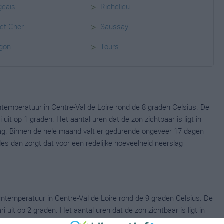
>
geais
Richelieu
>
-et-Cher
Saussay
>
gon
Tours
temperatuur in Centre-Val de Loire rond de 8 graden Celsius. De
t op 1 graden. Het aantal uren dat de zon zichtbaar is ligt in
ag. Binnen de hele maand valt er gedurende ongeveer 17 dagen
ldes dan zorgt dat voor een redelijke hoeveelheid neerslag
mtemperatuur in Centre-Val de Loire rond de 9 graden Celsius. De
it op 2 graden. Het aantal uren dat de zon zichtbaar is ligt in
dag. Binnen de hele maand valt er gedurende ongeveer 15 dagen