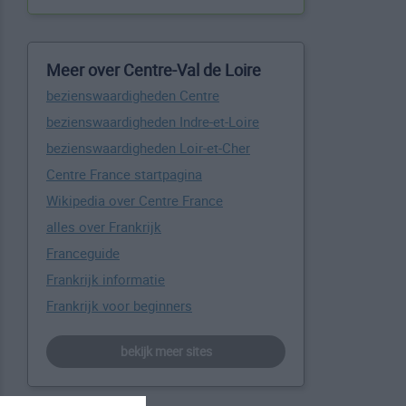
Meer over Centre-Val de Loire
bezienswaardigheden Centre
bezienswaardigheden Indre-et-Loire
bezienswaardigheden Loir-et-Cher
Centre France startpagina
Wikipedia over Centre France
alles over Frankrijk
Franceguide
Frankrijk informatie
Frankrijk voor beginners
bekijk meer sites