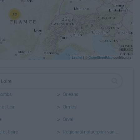
22
Leaflet
| ©
OpenStreetMap
contributors
>
lombs
Orleans
>
-et-Loir
Ormes
>
e
Orval
>
e-et-Loire
Regionaal natuurpark van de Brenne