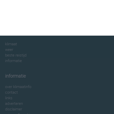
klimaatinfo.nl
klimaat
weer
beste reistijd
informatie
informatie
over klimaatinfo
contact
links
adverteren
disclaimer