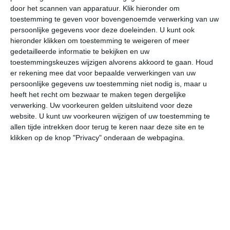
door het scannen van apparatuur. Klik hieronder om
toestemming te geven voor bovengenoemde verwerking van uw
23°
10°
29°
11°
16°
12°
12°
10°
15°
9°
persoonlijke gegevens voor deze doeleinden. U kunt ook
hieronder klikken om toestemming te weigeren of meer
12°C
10°C
19°C
23°C
22°C
18
gedetailleerde informatie te bekijken en uw
toestemmingskeuzes wijzigen alvorens akkoord te gaan.
Houd
er rekening mee dat voor bepaalde verwerkingen van uw
persoonlijke gegevens uw toestemming niet nodig is, maar u
04:00
07:00
10:00
13:00
16:00
19
heeft het recht om bezwaar te maken tegen dergelijke
verwerking. Uw voorkeuren gelden uitsluitend voor deze
website. U kunt uw voorkeuren wijzigen of uw toestemming te
allen tijde intrekken door terug te keren naar deze site en te
04:00
07:00
10:00
13:00
16:00
19
klikken op de knop "Privacy" onderaan de webpagina.
WZW 2
WZW 2
WZW 1
NO 2
NO 3
NO
04:00
07:00
10:00
13:00
16:00
19