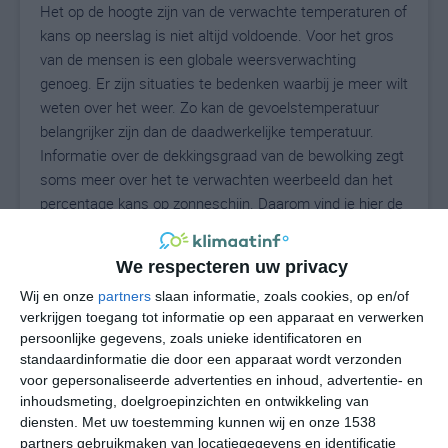
Het op de hoogte zijn van de verwachte temperaturen of
kans op neerslag is niet altijd voldoende. Voor het gros
van de mensen is een globale weersverwachting
genoeg. Er zijn situaties te bedenken waarbij je meer wilt
weten over het weer. Zo kan de gevoelstemperatuur
belangrijker zijn dan de daadwerkelijke temperatuur.
Informatie over de dekkingsgraad van de bewolking zegt
soms meer over het te verwachten weerbeeld dan het
percentage kans op zonneschijn. Daarom vind je hier de
uitgebreide weersvoorspelling voor Malkerns.
We respecteren uw privacy
Wij en onze
partners
slaan informatie, zoals cookies, op en/of
16
N
°C
verkrijgen toegang tot informatie op een apparaat en verwerken
persoonlijke gegevens, zoals unieke identificatoren en
L
standaardinformatie die door een apparaat wordt verzonden
W
voor gepersonaliseerde advertenties en inhoud, advertentie- en
inhoudsmeting, doelgroepinzichten en ontwikkeling van
diensten.
Met uw toestemming kunnen wij en onze 1538
za
zo
ma
di
wo
partners gebruikmaken van locatiegegevens en identificatie