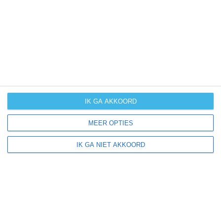
UV-index
UV 0
Malkerns ligt in:
Afrika
Eswatini
IK GA AKKOORD
MEER OPTIES
Klimaatinfo van Eswatini
IK GA NIET AKKOORD
Het actuele weer en de weersvoorspelling voor de
komende dagen of weken zeggen niets over hoe het
weer in andere maanden kan zijn. Wil je een indicatie
hebben van hoe het weer gemiddeld is in Eswatini?
Daarvoor hebben wij handige klimaatinfo over Eswatini.
Bekijk de gemiddelde temperaturen, de kans op regen of