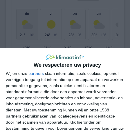
do
vr
za
zo
ma
21°
10°
24°
8°
28°
9°
30°
13°
26°
17°
19°C
21°C
21°C
17°C
13°C
11
We respecteren uw privacy
12:00
15:00
18:00
21:00
00:00
03
Wij en onze
partners
slaan informatie, zoals cookies, op en/of
verkrijgen toegang tot informatie op een apparaat en verwerken
persoonlijke gegevens, zoals unieke identificatoren en
standaardinformatie die door een apparaat wordt verzonden
12:00
15:00
18:00
21:00
00:00
03
voor gepersonaliseerde advertenties en inhoud, advertentie- en
inhoudsmeting, doelgroepinzichten en ontwikkeling van
WNW 3
WNW 3
WNW 3
NW 2
NNW 1
NN
diensten.
Met uw toestemming kunnen wij en onze 1538
partners gebruikmaken van locatiegegevens en identificatie
door het scannen van apparatuur. Klik hieronder om
12:00
15:00
18:00
21:00
00:00
03
toestemming te geven voor bovengenoemde verwerking van uw