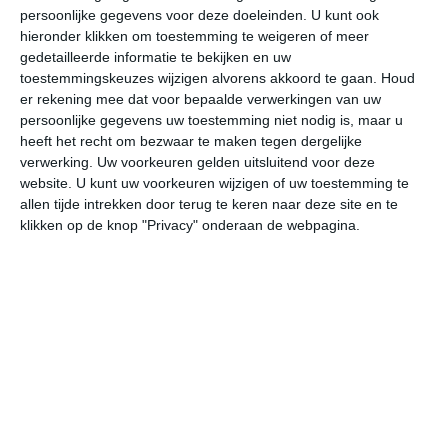
persoonlijke gegevens voor deze doeleinden. U kunt ook
hieronder klikken om toestemming te weigeren of meer
gedetailleerde informatie te bekijken en uw
bekijk de uitgebreide weersverwachting voor Oxford
toestemmingskeuzes wijzigen alvorens akkoord te gaan.
Houd
er rekening mee dat voor bepaalde verwerkingen van uw
persoonlijke gegevens uw toestemming niet nodig is, maar u
Op basis van de langjarige klimaatstatistieken, bepaalde
heeft het recht om bezwaar te maken tegen dergelijke
weerpatronen en specifieke gebeurtenissen kan een
verwerking. Uw voorkeuren gelden uitsluitend voor deze
gemiddeld weerbeeld per maand samengesteld worden.
website. U kunt uw voorkeuren wijzigen of uw toestemming te
allen tijde intrekken door terug te keren naar deze site en te
Het weer in januari
klikken op de knop "Privacy" onderaan de webpagina.
In de maand januari ligt de gemiddelde
maximumtemperatuur in Oxford rond de 7 graden
Celsius. De gemiddelde minimumtemperatuur komt in
januari uit op 1 graden. Het aantal uren dat de zon
zichtbaar is ligt in januari op deze bestemming rond de 2
uur per dag. Binnen de hele maand valt er gedurende
ongeveer 17 dagen neerslag. Als je kijkt naar de
langjarige gemiddeldes dan zorgt dat voor niet zoveel