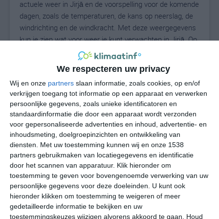
actuele weer in Jirjā en de voorspelling voor de komende
dagen, zoals de temperaturen, de kans op neerslag, de
windrichting en de windkracht. Met deze weergegevens
kun je zien wat voor weer je kunt verwachten in Jirjā. Op
basis van de klimaatstatistieken beschrijven we het
weer per maand in Jirjā. Dit is geen
We respecteren uw privacy
langetermijnverwachting, maar geeft het gemiddelde
Wij en onze
partners
slaan informatie, zoals cookies, op en/of
weerbeeld voor alle maanden van het jaar. Wil je de
verkrijgen toegang tot informatie op een apparaat en verwerken
uitgebreide weersverwachting voor Jirjā zien? Op de
persoonlijke gegevens, zoals unieke identificatoren en
pagina met extra weerinformatie tonen we de kans op
standaardinformatie die door een apparaat wordt verzonden
sneeuw, de gevoelstemperatuur, de zichtbaarheid, de
voor gepersonaliseerde advertenties en inhoud, advertentie- en
UV-kracht, de luchtdruk en meer goede weerinfo.
inhoudsmeting, doelgroepinzichten en ontwikkeling van
diensten.
Met uw toestemming kunnen wij en onze 1538
partners gebruikmaken van locatiegegevens en identificatie
door het scannen van apparatuur. Klik hieronder om
35
N
toestemming te geven voor bovengenoemde verwerking van uw
°C
persoonlijke gegevens voor deze doeleinden. U kunt ook
L
hieronder klikken om toestemming te weigeren of meer
W
gedetailleerde informatie te bekijken en uw
toestemmingskeuzes wijzigen alvorens akkoord te gaan.
Houd