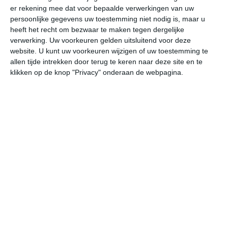
er rekening mee dat voor bepaalde verwerkingen van uw
vr
za
zo
ma
di
persoonlijke gegevens uw toestemming niet nodig is, maar u
heeft het recht om bezwaar te maken tegen dergelijke
verwerking. Uw voorkeuren gelden uitsluitend voor deze
39°
28°
38°
23°
38°
22°
39°
22°
40°
24°
website. U kunt uw voorkeuren wijzigen of uw toestemming te
allen tijde intrekken door terug te keren naar deze site en te
27°C
24°C
23°C
30°C
36°C
38
klikken op de knop "Privacy" onderaan de webpagina.
00:00
03:00
06:00
09:00
12:00
15
00:00
03:00
06:00
09:00
12:00
15
NW 1
NW 1
NW 1
WNW 2
WNW 2
WN
00:00
03:00
06:00
09:00
12:00
15