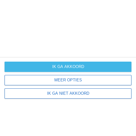
UV-index
UV 8
Hihyā ligt in:
Afrika
Midden-Oosten
Egypte
IK GA AKKOORD
MEER OPTIES
Klimaatinfo van Egypte
IK GA NIET AKKOORD
Het actuele weer en de weersvoorspelling voor de
komende dagen of weken zeggen niets over hoe het
weer in andere maanden kan zijn. Wil je een indicatie
hebben van hoe het weer gemiddeld is in Egypte?
Daarvoor hebben wij handige klimaatinfo over Egypte.