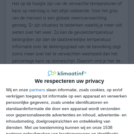
Het op de hoogte zijn van de verwachte temperaturen of
kans op neerslag is niet altijd voldoende. Voor het gros
van de mensen is een globale weersverwachting
genoeg. Er zijn situaties te bedenken waarbij je meer wilt
weten over het weer. Zo kan de gevoelstemperatuur
belangrijker zijn dan de daadwerkelijke temperatuur.
Informatie over de dekkingsgraad van de bewolking zegt
soms meer over het te verwachten weerbeeld dan het
percentage kans op zonneschijn. Daarom vind je hier de
uitgebreide weersvoorspelling voor Hihyā.
We respecteren uw privacy
Wij en onze
partners
slaan informatie, zoals cookies, op en/of
28
N
°C
verkrijgen toegang tot informatie op een apparaat en verwerken
L
persoonlijke gegevens, zoals unieke identificatoren en
standaardinformatie die door een apparaat wordt verzonden
W
voor gepersonaliseerde advertenties en inhoud, advertentie- en
inhoudsmeting, doelgroepinzichten en ontwikkeling van
do
vr
za
zo
ma
diensten.
Met uw toestemming kunnen wij en onze 1538
partners gebruikmaken van locatiegegevens en identificatie