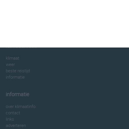
klimaatinfo.nl
klimaat
weer
beste reistijd
informatie
informatie
over klimaatinfo
contact
links
adverteren