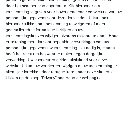
door het scannen van apparatuur. Klik hieronder om
toestemming te geven voor bovengenoemde verwerking van uw
38°
21°
38°
20°
38°
21°
38°
22°
38°
21°
persoonlijke gegevens voor deze doeleinden. U kunt ook
hieronder klikken om toestemming te weigeren of meer
34°C
38°C
35°C
27°C
23°C
21
gedetailleerde informatie te bekijken en uw
toestemmingskeuzes wijzigen alvorens akkoord te gaan.
Houd
er rekening mee dat voor bepaalde verwerkingen van uw
persoonlijke gegevens uw toestemming niet nodig is, maar u
12:00
15:00
18:00
21:00
00:00
03
heeft het recht om bezwaar te maken tegen dergelijke
verwerking. Uw voorkeuren gelden uitsluitend voor deze
website. U kunt uw voorkeuren wijzigen of uw toestemming te
allen tijde intrekken door terug te keren naar deze site en te
12:00
15:00
18:00
21:00
00:00
03
klikken op de knop "Privacy" onderaan de webpagina.
NW 2
NW 3
NNW 4
NNW 2
NNW 1
WZ
12:00
15:00
18:00
21:00
00:00
03