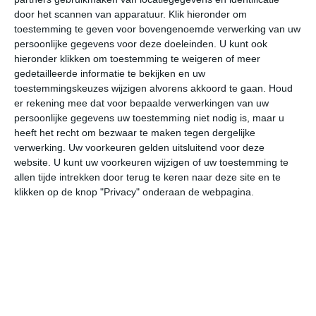
door het scannen van apparatuur. Klik hieronder om
toestemming te geven voor bovengenoemde verwerking van uw
32°
23°
31°
21°
31°
24°
32°
23°
32°
23°
persoonlijke gegevens voor deze doeleinden. U kunt ook
hieronder klikken om toestemming te weigeren of meer
32°C
29°C
27°C
26°C
23°C
21
gedetailleerde informatie te bekijken en uw
toestemmingskeuzes wijzigen alvorens akkoord te gaan.
Houd
er rekening mee dat voor bepaalde verwerkingen van uw
persoonlijke gegevens uw toestemming niet nodig is, maar u
14:00
17:00
20:00
23:00
02:00
05
heeft het recht om bezwaar te maken tegen dergelijke
verwerking. Uw voorkeuren gelden uitsluitend voor deze
website. U kunt uw voorkeuren wijzigen of uw toestemming te
allen tijde intrekken door terug te keren naar deze site en te
14:00
17:00
20:00
23:00
02:00
05
klikken op de knop "Privacy" onderaan de webpagina.
NNW 3
NW 3
NW 3
NW 2
ZW 1
ZW
14:00
17:00
20:00
23:00
02:00
05