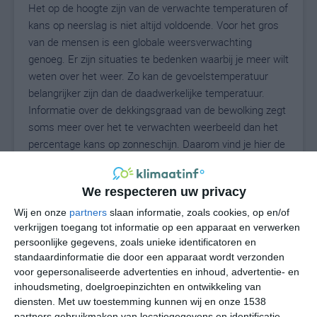
Het op de hoogte zijn van de verwachte temperaturen of
kans op neerslag is niet altijd voldoende. Voor het gros
van de mensen is een globale weersverwachting
genoeg. Er zijn situaties te bedenken waarbij je meer wilt
weten over het weer. Zo kan de gevoelstemperatuur
belangrijker zijn dan de daadwerkelijke temperatuur.
Informatie over de dekkingsgraad van de bewolking zegt
soms meer over het te verwachten weerbeeld dan het
percentage kans op zonneschijn. Daarom vind je hier de
uitgebreide weersvoorspelling voor Damietta.
We respecteren uw privacy
Wij en onze
partners
slaan informatie, zoals cookies, op en/of
27
N
°C
verkrijgen toegang tot informatie op een apparaat en verwerken
L
persoonlijke gegevens, zoals unieke identificatoren en
standaardinformatie die door een apparaat wordt verzonden
W
voor gepersonaliseerde advertenties en inhoud, advertentie- en
inhoudsmeting, doelgroepinzichten en ontwikkeling van
do
vr
za
zo
ma
diensten.
Met uw toestemming kunnen wij en onze 1538
partners gebruikmaken van locatiegegevens en identificatie