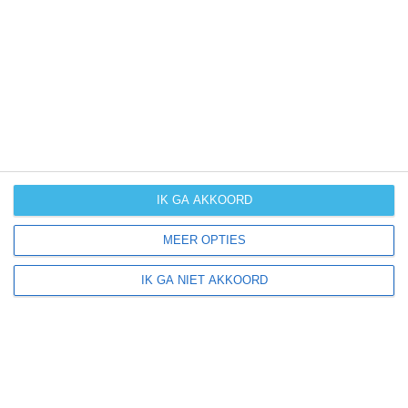
UV-index
UV 11
Damietta ligt in:
Afrika
Midden-Oosten
Egypte
IK GA AKKOORD
MEER OPTIES
Klimaatinfo van Egypte
IK GA NIET AKKOORD
Het actuele weer en de weersvoorspelling voor de
komende dagen of weken zeggen niets over hoe het
weer in andere maanden kan zijn. Wil je een indicatie
hebben van hoe het weer gemiddeld is in Egypte?
Daarvoor hebben wij handige klimaatinfo over Egypte.