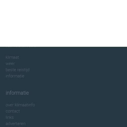
klimaatinfo.nl
klimaat
weer
beste reistijd
informatie
informatie
over klimaatinfo
contact
links
adverteren