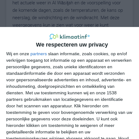
het actuele weer in Al Wāsiţah en de voorspelling voor
de komende dagen, zoals de temperaturen, de kans op
neerslag, de windrichting en de windkracht. Met deze
weergegevens kun je zien wat voor weer je kunt
verwachten in Al Wāsiţah. Op basis van de
klimaatstatistieken beschrijven we het weer per maand
We respecteren uw privacy
in Al Wāsiţah. Dit is geen langetermijnverwachting, maar
Wij en onze
partners
slaan informatie, zoals cookies, op en/of
geeft het gemiddelde weerbeeld voor alle maanden van
verkrijgen toegang tot informatie op een apparaat en verwerken
het jaar. Wil je de uitgebreide weersverwachting voor Al
persoonlijke gegevens, zoals unieke identificatoren en
Wāsiţah zien? Op de pagina met extra weerinformatie
standaardinformatie die door een apparaat wordt verzonden
tonen we de kans op sneeuw, de gevoelstemperatuur,
voor gepersonaliseerde advertenties en inhoud, advertentie- en
de zichtbaarheid, de UV-kracht, de luchtdruk en meer
inhoudsmeting, doelgroepinzichten en ontwikkeling van
goede weerinfo.
diensten.
Met uw toestemming kunnen wij en onze 1538
partners gebruikmaken van locatiegegevens en identificatie
door het scannen van apparatuur. Klik hieronder om
toestemming te geven voor bovengenoemde verwerking van uw
31
N
persoonlijke gegevens voor deze doeleinden. U kunt ook
°C
hieronder klikken om toestemming te weigeren of meer
L
gedetailleerde informatie te bekijken en uw
W
toestemmingskeuzes wijzigen alvorens akkoord te gaan.
Houd