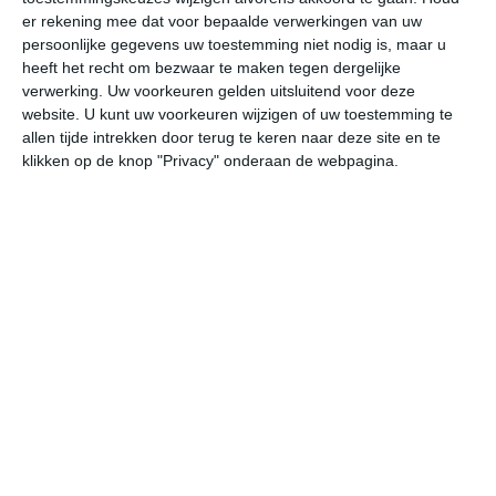
er rekening mee dat voor bepaalde verwerkingen van uw
persoonlijke gegevens uw toestemming niet nodig is, maar u
za
zo
ma
di
wo
heeft het recht om bezwaar te maken tegen dergelijke
verwerking. Uw voorkeuren gelden uitsluitend voor deze
website. U kunt uw voorkeuren wijzigen of uw toestemming te
35°
26°
35°
23°
37°
24°
37°
23°
38°
25°
allen tijde intrekken door terug te keren naar deze site en te
klikken op de knop "Privacy" onderaan de webpagina.
28°C
26°C
25°C
23°C
27°C
32
22:00
01:00
04:00
07:00
10:00
13
22:00
01:00
04:00
07:00
10:00
13
ZO 1
NNW 3
NNW 2
NNW 2
NNW 3
NN
22:00
01:00
04:00
07:00
10:00
13