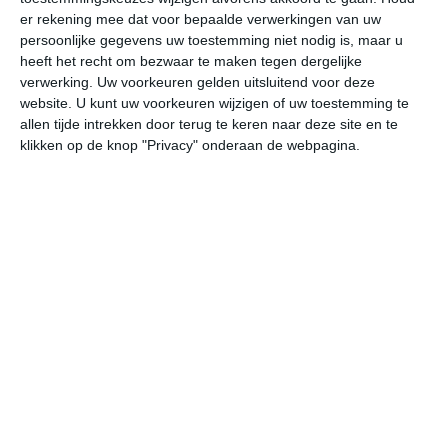
er rekening mee dat voor bepaalde verwerkingen van uw
persoonlijke gegevens uw toestemming niet nodig is, maar u
ma
di
wo
do
vr
heeft het recht om bezwaar te maken tegen dergelijke
verwerking. Uw voorkeuren gelden uitsluitend voor deze
website. U kunt uw voorkeuren wijzigen of uw toestemming te
38°
24°
40°
24°
41°
25°
39°
25°
40°
25°
allen tijde intrekken door terug te keren naar deze site en te
klikken op de knop "Privacy" onderaan de webpagina.
38°C
37°C
31°C
28°C
26°C
24
15:00
18:00
21:00
00:00
03:00
06
15:00
18:00
21:00
00:00
03:00
06
WNW 3
WNW 2
NNW 1
NNO 1
NO 1
ON
15:00
18:00
21:00
00:00
03:00
06