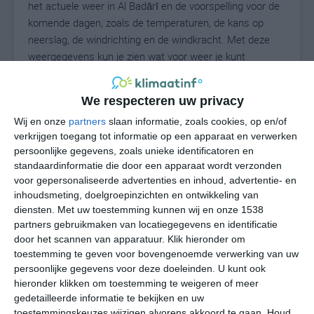
het actuele weer in Al Badārī en de voorspelling voor de
komende dagen, zoals de temperaturen, de kans op
neerslag, de windrichting en de windkracht. Met deze
weergegevens kun je zien wat voor weer je kunt
verwachten in Al Badārī. Op basis van de
klimaatstatistieken beschrijven we het weer per maand
We respecteren uw privacy
in Al Badārī. Dit is geen langetermijnverwachting, maar
Wij en onze
partners
slaan informatie, zoals cookies, op en/of
geeft het gemiddelde weerbeeld voor alle maanden van
verkrijgen toegang tot informatie op een apparaat en verwerken
het jaar. Wil je de uitgebreide weersverwachting voor Al
persoonlijke gegevens, zoals unieke identificatoren en
Badārī zien? Op de pagina met extra weerinformatie
standaardinformatie die door een apparaat wordt verzonden
tonen we de kans op sneeuw, de gevoelstemperatuur,
voor gepersonaliseerde advertenties en inhoud, advertentie- en
de zichtbaarheid, de UV-kracht, de luchtdruk en meer
inhoudsmeting, doelgroepinzichten en ontwikkeling van
goede weerinfo.
diensten.
Met uw toestemming kunnen wij en onze 1538
partners gebruikmaken van locatiegegevens en identificatie
door het scannen van apparatuur. Klik hieronder om
toestemming te geven voor bovengenoemde verwerking van uw
31
N
persoonlijke gegevens voor deze doeleinden. U kunt ook
°C
hieronder klikken om toestemming te weigeren of meer
L
gedetailleerde informatie te bekijken en uw
W
toestemmingskeuzes wijzigen alvorens akkoord te gaan.
Houd