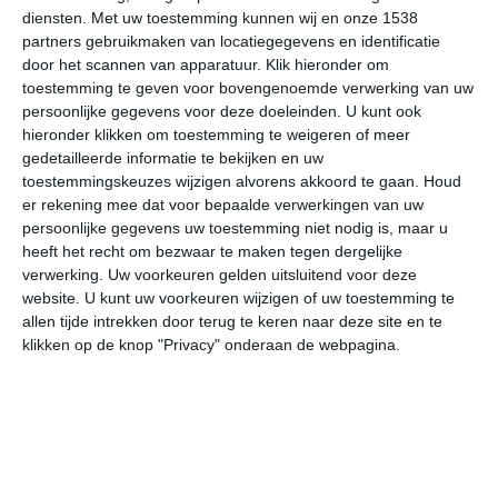
>
Berekua
diensten.
Met uw toestemming kunnen wij en onze 1538
partners gebruikmaken van locatiegegevens en identificatie
>
Calibishie
door het scannen van apparatuur. Klik hieronder om
toestemming te geven voor bovengenoemde verwerking van uw
>
Castle Bruce
persoonlijke gegevens voor deze doeleinden. U kunt ook
hieronder klikken om toestemming te weigeren of meer
>
Colihaut
gedetailleerde informatie te bekijken en uw
toestemmingskeuzes wijzigen alvorens akkoord te gaan.
Houd
>
La Plaine
er rekening mee dat voor bepaalde verwerkingen van uw
persoonlijke gegevens uw toestemming niet nodig is, maar u
>
Mahaut
heeft het recht om bezwaar te maken tegen dergelijke
verwerking. Uw voorkeuren gelden uitsluitend voor deze
>
Marigot
website. U kunt uw voorkeuren wijzigen of uw toestemming te
allen tijde intrekken door terug te keren naar deze site en te
>
Pointe Michel
klikken op de knop "Privacy" onderaan de webpagina.
>
Pont Cassé
>
Portsmouth
>
Rosalie