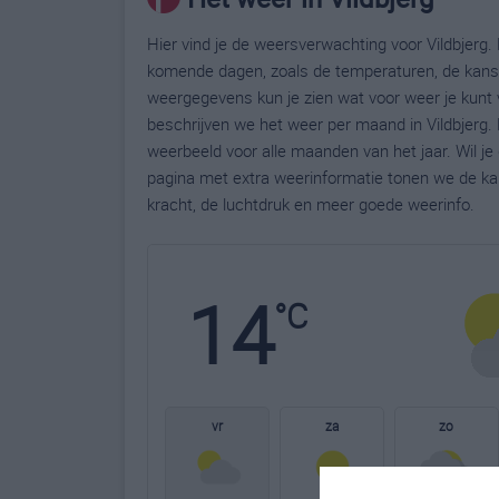
Hier vind je de weersverwachting voor Vildbjerg. 
komende dagen, zoals de temperaturen, de kans 
weergegevens kun je zien wat voor weer je kunt v
beschrijven we het weer per maand in Vildbjerg.
weerbeeld voor alle maanden van het jaar. Wil je
pagina met extra weerinformatie tonen we de ka
kracht, de luchtdruk en meer goede weerinfo.
14
°C
vr
za
zo