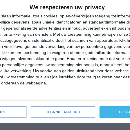
17°
12°
16°
11°
22°
10°
27°
13°
We respecteren uw privacy
17°C
15°C
12°C
12°C
12°C
slaan informatie, zoals cookies, op en/of verkrijgen toegang tot infor
lijke gegevens, zoals unieke identificatoren en standaardinformatie d
r gepersonaliseerde advertenties en inhoud, advertentie- en inhoudsm
n ontwikkeling van diensten.
Met uw toestemming kunnen wij en onze 
17:00
20:00
23:00
02:00
05:00
atiegegevens en identificatie door het scannen van apparatuur. Klik 
en voor bovengenoemde verwerking van uw persoonlijke gegevens voo
 klikken om toestemming te weigeren of meer gedetailleerde informatie
wijzigen alvorens akkoord te gaan.
Houd er rekening mee dat voor b
17:00
20:00
23:00
02:00
05:00
 persoonlijke gegevens uw toestemming niet nodig is, maar u heeft h
lijke verwerking. Uw voorkeuren gelden uitsluitend voor deze website
NW 4
WZW 3
WZW 2
WZW 2
WZW 2
of uw toestemming te allen tijde intrekken door terug te keren naar deze
" onderaan de webpagina.
17:00
20:00
23:00
02:00
05:00
IES
IK GA NIET AKKOORD
IK GA
eide weersverwachting voor Vildbjerg