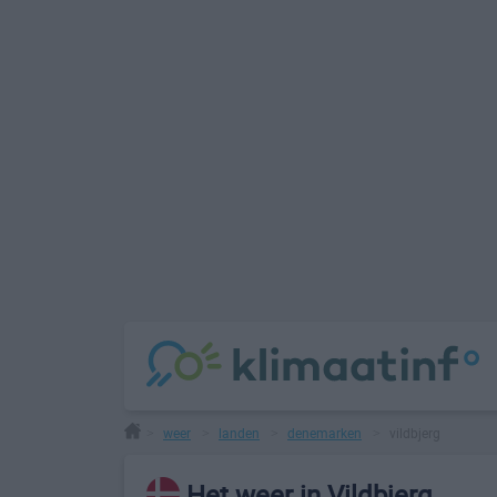
weer
landen
denemarken
vildbjerg
>
>
>
>
Het weer in Vildbjerg