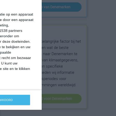
klimaatinfo van Denemarken
matie op een apparaat
ie door een apparaat
eting,
1538 partners
Beste reistijd
hieronder om
Het weer is een belangrijke factor bij het
r deze doeleinden.
reizen. Wil je weten wat de beste
 te bekijken en uw
epaalde
maanden zijn om naar Denemarken te
et recht om bezwaar
reizen? Op basis van klimaatgegevens,
. U kunt uw
weersextremen en specifieke
 site en te klikken
weerinformatie bieden wij informatie
over de beste reisperiodes voor
duizenden bestemmingen wereldwijd.
beste reistijd voor Denemarken
 AKKOORD