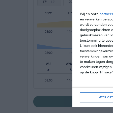
17°
12°
20°
12°
23°
11°
13°C
15°C
17°C
Wij en onze
partners
en verwerken persoon
wordt verzonden voo
doelgroepinzichten e
08:00
11:00
14:00
gebruikmaken van loc
toestemming te gev
U kunt ook hieronder
toestemmingskeuzes 
08:00
11:00
14:00
verwerkingen van uw
te maken tegen derge
W 3
WNW 4
WNW 4
W
voorkeuren wijzigen 
op de knop "Privacy
08:00
11:00
14:00
MEER OPT
bekijk de uitgebr