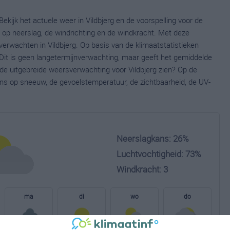
Bekijk het actuele weer in Vildbjerg en de voorspelling voor de
op neerslag, de windrichting en de windkracht. Met deze
erwachten in Vildbjerg. Op basis van de klimaatstatistieken
 Dit is geen langetermijnverwachting, maar geeft het gemiddelde
 de uitgebreide weersverwachting voor Vildbjerg zien? Op de
ns op sneeuw, de gevoelstemperatuur, de zichtbaarheid, de UV-
Neerslagkans: 26%
Luchtvochtigheid: 73%
Windkracht: 3
ma
di
wo
do