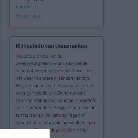
Europa
Denemarken
Klimaatinfo van Denemarken
Het actuele weer en de
weersvoorspelling voor de komende
dagen of weken zeggen niets over hoe
het weer in andere maanden kan zijn.
Wil je een indicatie hebben van hoe het
weer gemiddeld is in Denemarken?
Daarvoor hebben wij handige klimaatinfo
over Denemarken. Bekijk de gemiddelde
temperaturen, de kans op regen of
sneeuw en de normale hoeveelheid aan
zonneschijn voor deze bestemming.