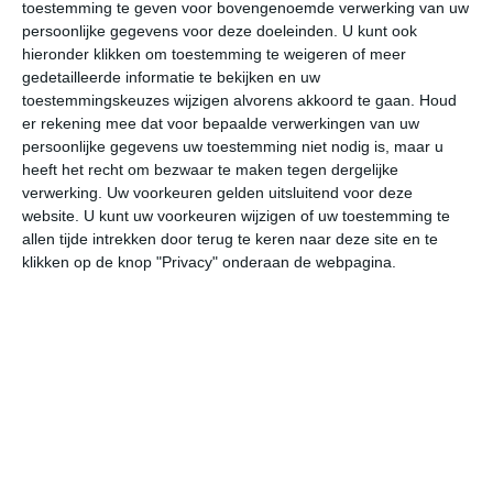
toestemming te geven voor bovengenoemde verwerking van uw
persoonlijke gegevens voor deze doeleinden. U kunt ook
hieronder klikken om toestemming te weigeren of meer
bekijk de uitgebreide weersverwachting voor Viborg
gedetailleerde informatie te bekijken en uw
toestemmingskeuzes wijzigen alvorens akkoord te gaan.
Houd
er rekening mee dat voor bepaalde verwerkingen van uw
Op basis van de langjarige klimaatstatistieken, bepaalde
persoonlijke gegevens uw toestemming niet nodig is, maar u
weerpatronen en specifieke gebeurtenissen kan een
heeft het recht om bezwaar te maken tegen dergelijke
gemiddeld weerbeeld per maand samengesteld worden.
verwerking. Uw voorkeuren gelden uitsluitend voor deze
website. U kunt uw voorkeuren wijzigen of uw toestemming te
Het weer in januari
allen tijde intrekken door terug te keren naar deze site en te
klikken op de knop "Privacy" onderaan de webpagina.
In de maand januari ligt de gemiddelde
maximumtemperatuur in Viborg rond de 2 graden
Celsius. De gemiddelde minimumtemperatuur komt in
januari uit op -3 graden. Het aantal uren dat de zon
zichtbaar is ligt in januari op deze bestemming rond de 1
uur per dag. Binnen de hele maand valt er gedurende
ongeveer 18 dagen neerslag. Als je kijkt naar de
langjarige gemiddeldes dan zorgt dat voor niet zoveel