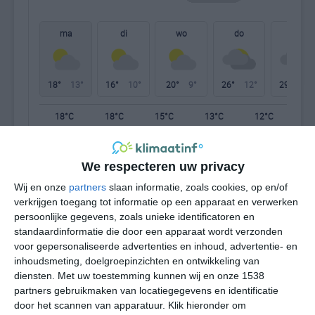
ma
di
wo
do
vr
18°
13°
16°
10°
20°
9°
26°
12°
29°
15°
18°C
18°C
15°C
13°C
12°C
12
We respecteren uw privacy
13:00
16:00
19:00
22:00
01:00
04
Wij en onze
partners
slaan informatie, zoals cookies, op en/of
verkrijgen toegang tot informatie op een apparaat en verwerken
persoonlijke gegevens, zoals unieke identificatoren en
13:00
16:00
19:00
22:00
01:00
04
standaardinformatie die door een apparaat wordt verzonden
voor gepersonaliseerde advertenties en inhoud, advertentie- en
WNW 4
WNW 4
WNW 4
WNW 3
W 3
WN
inhoudsmeting, doelgroepinzichten en ontwikkeling van
diensten.
Met uw toestemming kunnen wij en onze 1538
partners gebruikmaken van locatiegegevens en identificatie
13:00
16:00
19:00
22:00
01:00
04
door het scannen van apparatuur. Klik hieronder om